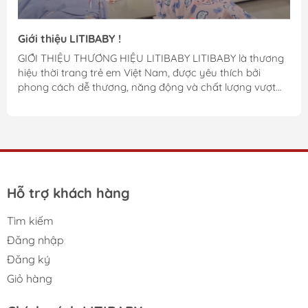
Giới thiệu LITIBABY !
GIỚI THIỆU THƯƠNG HIỆU LITIBABY LITIBABY là thương
hiệu thời trang trẻ em Việt Nam, được yêu thích bởi
phong cách dễ thương, năng động và chất lượng vượt
trội. LITIBABY chuyên thiết kế, sản xuất và phân phối các
dòng sản phẩm may mặc dành cho trẻ từ sơ sinh đến
tuổi teen, với tiêu chí "An toàn – Thoải mái – Thời trang"
đặt lên hàng đầu. An toàn cho bé – Yên tâm cho mẹ: Sản
phẩm của LITIBABY sử dụng chất liệu cotton cao cấp, nỉ
da cá, nỉ bông, và nhiều loại vải an toàn,...
Hỗ trợ khách hàng
Tìm kiếm
Đăng nhập
Đăng ký
Giỏ hàng