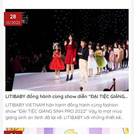
28
12/2022
LITIBABY đồng hành cùng show diễn "ĐẠI TIỆC GIÁNG
SINH"
LITIBABY VIETNAM hân hạnh đồng hành cùng fashion
show "ĐẠI TIỆC GIÁNG SINH PRO 2022" Vậy là một mùa
giáng sinh an lành đã lại về. LITIBABY với những thiết kế
đơn giản nhưng cũng đầy sự sáng tạo, Hãy để những thiên
thần nhỏ đi qua một mùa đông với những điều xinh đẹp và