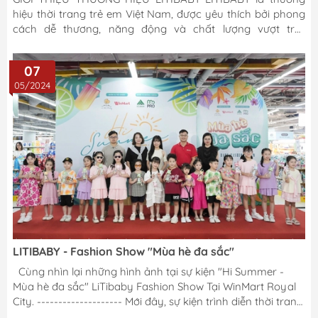
hiệu thời trang trẻ em Việt Nam, được yêu thích bởi phong
cách dễ thương, năng động và chất lượng vượt trội.
LITIBABY chuyên thiết kế, sản xuất và phân phối các dòng
sản phẩm may mặc dành cho trẻ từ sơ sinh đến tuổi teen,
07
với tiêu chí "An toàn – Thoải mái – Thời trang" đặt lên hàng
05/2024
đầu. An toàn cho bé – Yên tâm cho mẹ: Sản phẩm của
LITIBABY sử dụng chất liệu cotton cao cấp, nỉ da cá, nỉ
bông, và nhiều loại vải an toàn,...
LITIBABY - Fashion Show "Mùa hè đa sắc"
Cùng nhìn lại những hình ảnh tại sự kiện "Hi Summer -
Mùa hè đa sắc" LiTibaby Fashion Show Tại WinMart Royal
City. -------------------- Mới đây, sự kiện trình diễn thời trang
trẻ em "Hi Summer" của Litibaby tại WinMart Royal City đã