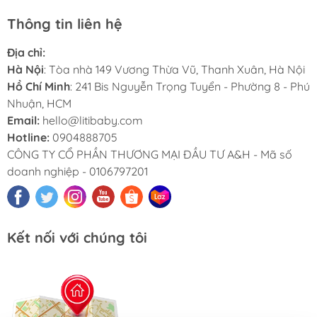
Thông tin liên hệ
Địa chỉ:
Hà Nội
: Tòa nhà 149 Vương Thừa Vũ, Thanh Xuân, Hà Nội
Hồ Chí Minh
: 241 Bis Nguyễn Trọng Tuyển - Phường 8 - Phú
Nhuận, HCM
Email:
hello@litibaby.com
Hotline:
0904888705
CÔNG TY CỔ PHẦN THƯƠNG MẠI ĐẦU TƯ A&H - Mã số
doanh nghiệp - 0106797201
Kết nối với chúng tôi