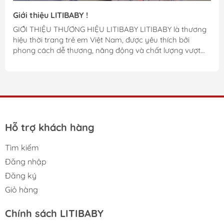
Giới thiệu LITIBABY !
GIỚI THIỆU THƯƠNG HIỆU LITIBABY LITIBABY là thương
hiệu thời trang trẻ em Việt Nam, được yêu thích bởi
phong cách dễ thương, năng động và chất lượng vượt
trội. LITIBABY chuyên thiết kế, sản xuất và phân phối các
dòng sản phẩm may mặc dành cho trẻ từ sơ sinh đến
tuổi teen, với tiêu chí "An toàn – Thoải mái – Thời trang"
đặt lên hàng đầu. An toàn cho bé – Yên tâm cho mẹ: Sản
phẩm của LITIBABY sử dụng chất liệu cotton cao cấp, nỉ
da cá, nỉ bông, và nhiều loại vải an toàn,...
Hỗ trợ khách hàng
Tìm kiếm
Đăng nhập
Đăng ký
Giỏ hàng
Chính sách LITIBABY