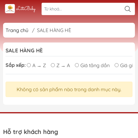
Trang chủ
/
SALE HÀNG HÈ
SALE HÀNG HÈ
Sắp xếp:
A → Z
Z → A
Giá tăng dần
Giá giả
Không có sản phẩm nào trong danh mục này.
Hỗ trợ khách hàng