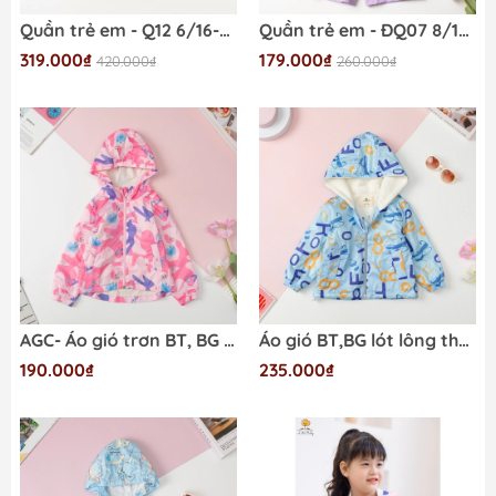
Quần trẻ em - Q12 6/16-Quần gió
Quần trẻ em - ĐQ07 8/14 quần gió
319.000₫
179.000₫
420.000₫
260.000₫
AGC- Áo gió trơn BT, BG 6/10
Áo gió BT,BG lót lông thỏ 2/10
190.000₫
235.000₫