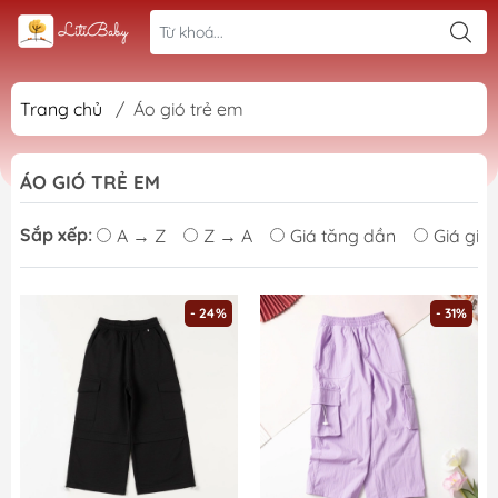
Trang chủ
/
Áo gió trẻ em
ÁO GIÓ TRẺ EM
Sắp xếp:
A → Z
Z → A
Giá tăng dần
Giá giả
- 24%
- 31%