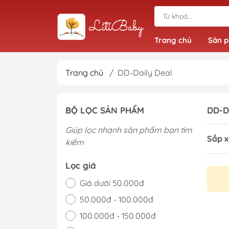
Trang chủ
Sản 
Trang chủ
/
DD-Daily Deal
Đồ bộ bé trai
BỘ LỌC SẢN PHẨM
DD-D
Quần bé trai
Giúp lọc nhanh sản phẩm bạn tìm
Áo bé trai
Sắp x
kiếm
Giầy dép bé trai
Lọc giá
Giá dưới 50.000đ
50.000đ - 100.000đ
100.000đ - 150.000đ