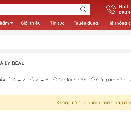
Hotli
0904
phẩm
Giới thiệu
Tin tức
Tuyển dụng
Hệ thống 
Đồ bộ bé gái
AILY DEAL
Váy bé gái
Áo bé gái
ếp:
A → Z
Z → A
Giá tăng dần
Giá giảm dần
Không có sản phẩm nào trong da