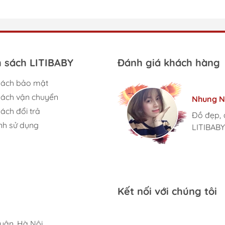
h sách LITIBABY
Đánh giá khách hàng
sách bảo mật
Tâm Vũ
Kim Anh
sách vận chuyển
Nhung N
Ngọc An
Thu Thủ
Mình rất
Nhà mình
ách đổi trả
mặt hàn
Đồ đẹp, 
Lần đầu
LiTibaby
đến giờ l
nh sử dụng
chuyên n
LITIBABY
thiết luô
size đại
phát triển
Kết nối với chúng tôi
uân, Hà Nội