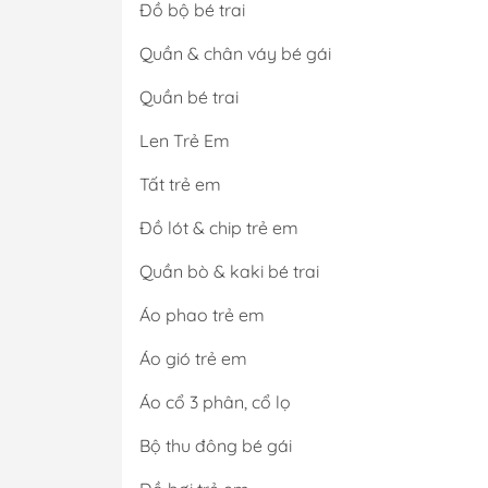
Đồ bộ bé trai
Quần & chân váy bé gái
Quần bé trai
Len Trẻ Em
Tất trẻ em
Đồ lót & chip trẻ em
Quần bò & kaki bé trai
Áo phao trẻ em
Áo gió trẻ em
Áo cổ 3 phân, cổ lọ
Bộ thu đông bé gái