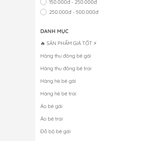
150.000đ - 250.000đ
250.000đ - 500.000đ
500.000đ -
DANH MỤC
Giá trên
🔥 SẢN PHẨM GIÁ TỐT ⚡
Hàng thu đông bé gái
Hàng thu đông bé trai
Hàng hè bé gái
Hàng hè bé trai
Áo bé gái
Áo bé trai
Đồ bộ bé gái