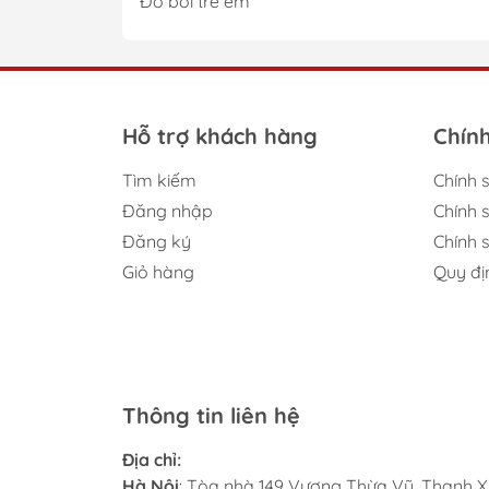
Đồ bơi trẻ em
Hỗ trợ khách hàng
Chín
Tìm kiếm
Chính 
Đăng nhập
Chính 
Đăng ký
Chính s
Giỏ hàng
Quy đị
Thông tin liên hệ
Địa chỉ:
Hà Nội
: Tòa nhà 149 Vương Thừa Vũ, Thanh X