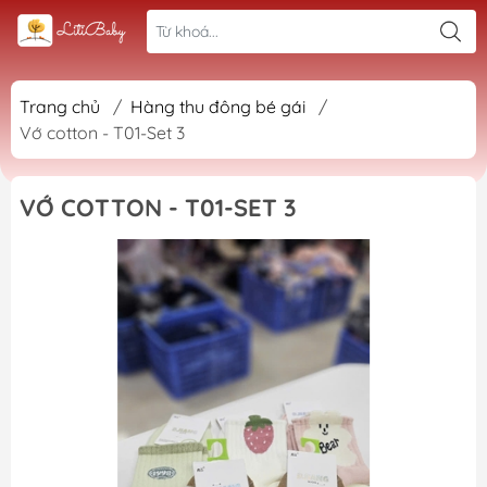
Trang chủ
/
Hàng thu đông bé gái
/
Vớ cotton - T01-Set 3
VỚ COTTON - T01-SET 3