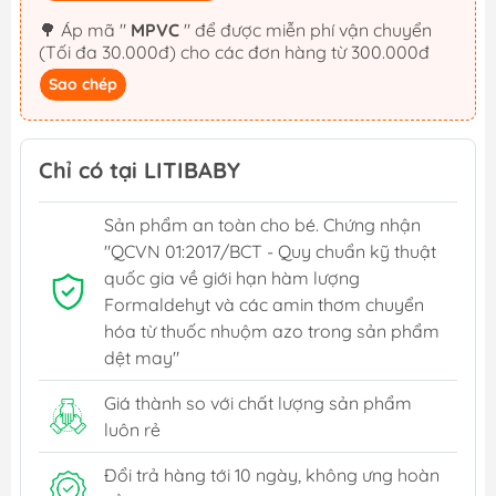
🌳 Áp mã "
MPVC
" để được miễn phí vận chuyển
(Tối đa 30.000đ) cho các đơn hàng từ 300.000đ
Sao chép
Chỉ có tại LITIBABY
Sản phẩm an toàn cho bé. Chứng nhận
"QCVN 01:2017/BCT - Quy chuẩn kỹ thuật
quốc gia về giới hạn hàm lượng
Formaldehyt và các amin thơm chuyển
hóa từ thuốc nhuộm azo trong sản phẩm
dệt may"
Giá thành so với chất lượng sản phẩm
luôn rẻ
Đổi trả hàng tới 10 ngày, không ưng hoàn