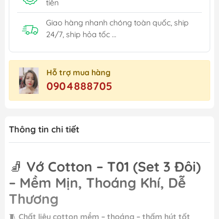
tiền
Giao hàng nhanh chóng toàn quốc, ship
24/7, ship hỏa tốc ...
Hỗ trợ mua hàng
0904888705
Thông tin chi tiết
🧦
Vớ Cotton – T01 (Set 3 Đôi)
– Mềm Mịn, Thoáng Khí, Dễ
Thương
🧵
Chất liệu cotton mềm – thoáng – thấm hút tốt