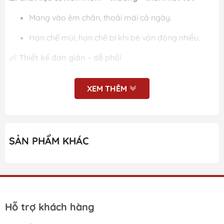
Mang vào êm chân, thoải mái cả ngày.
Hạn chế mùi, hạn chế bí khi bé vận động nhiều.
👶
Thiết kế đơn giản – dễ phối
Màu sắc hài hòa, phù hợp với mọi kiểu giày dép và
XEM THÊM
trang phục.
Phù hợp cho bé đi học, đi chơi hoặc mặc ở nhà.
🧦
Set 3 đôi tiện lợi – tiết kiệm
SẢN PHẨM KHÁC
Bé có thể thay đổi mỗi ngày.
Dễ giặt – nhanh khô – giữ form tốt.
🌈
Co giãn vừa vặn
Hỗ trợ khách hàng
Ôm chân nhưng không siết, không để lại vết hằn.