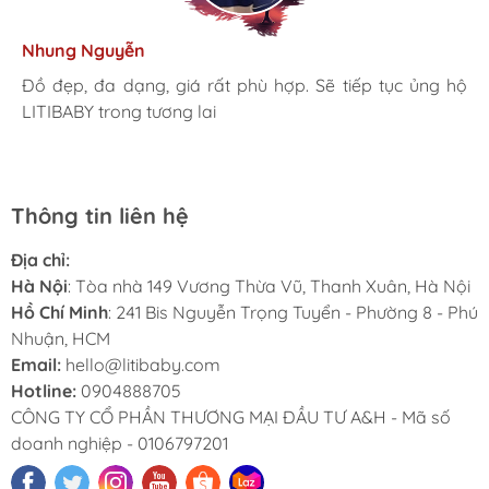
Kim Anh
Tâm Vũ
Nhung Nguyễn
Ngọc Anh
Thu Thủy
Nhà mình đã mua cho 3 con từ khi các bé mới 1 tuổi đến
giờ là 5 năm rồi, Sản phẩm tốt, giá hợp lý
Mình rất ưng khi đến LITIBABY. Ở đây có rất nhiều mặt
Đồ đẹp, đa dạng, giá rất phù hợp. Sẽ tiếp tục ủng hộ
Lần đầu mua hàng và trở thành khách hàng thân thiết
LiTibaby đồ đẹp và nhiều mẫu mã, đặc biệt có nhiều
hàng phong phú, tha hồ lựa chọn. Nhân viên chuyên
LITIBABY trong tương lai
luôn. Tuyệt vời LITIBABY ơi
size đại, bé nhà mình hơn 50kg mua ở ngoài rất khó
nghiệp, nhiệt tình. Chúc LITIBABY ngày càng phát triển.
Thông tin liên hệ
Địa chỉ:
Hà Nội
: Tòa nhà 149 Vương Thừa Vũ, Thanh Xuân, Hà Nội
Hồ Chí Minh
: 241 Bis Nguyễn Trọng Tuyển - Phường 8 - Phú
Nhuận, HCM
Email:
hello@litibaby.com
Hotline:
0904888705
CÔNG TY CỔ PHẦN THƯƠNG MẠI ĐẦU TƯ A&H - Mã số
doanh nghiệp - 0106797201