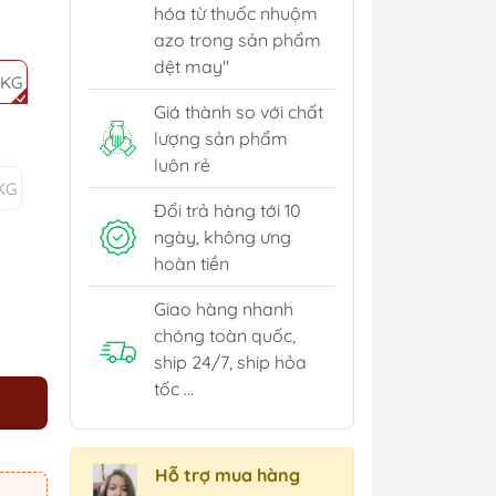
hóa từ thuốc nhuộm
azo trong sản phẩm
dệt may"
3KG
Giá thành so với chất
lượng sản phẩm
luôn rẻ
KG
Đổi trả hàng tới 10
ngày, không ưng
hoàn tiền
Giao hàng nhanh
chóng toàn quốc,
ship 24/7, ship hỏa
tốc ...
Hỗ trợ mua hàng