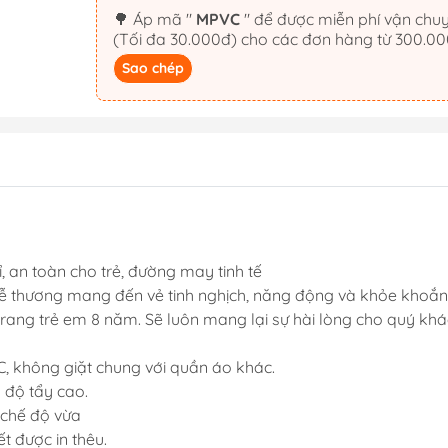
🌳 Áp mã "
MPVC
" để được miễn phí vận chu
(Tối đa 30.000đ) cho các đơn hàng từ 300.0
Sao chép
ỉ, an toàn cho trẻ, đường may tinh tế
 dễ thương mang đến vẻ tinh nghịch, năng động và khỏe khoắn
trang trẻ em 8 năm. Sẽ luôn mang lại sự hài lòng cho quý kh
C, không giặt chung với quần áo khác.
 độ tẩy cao.
 chế độ vừa
iết được in thêu.