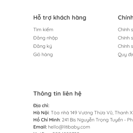
Hỗ trợ khách hàng
Chín
Tìm kiếm
Chính 
Đăng nhập
Chính 
Đăng ký
Chính s
Giỏ hàng
Quy đị
Thông tin liên hệ
Địa chỉ:
Hà Nội
: Tòa nhà 149 Vương Thừa Vũ, Thanh X
Hồ Chí Minh
: 241 Bis Nguyễn Trọng Tuyển - 
Email:
hello@litibaby.com