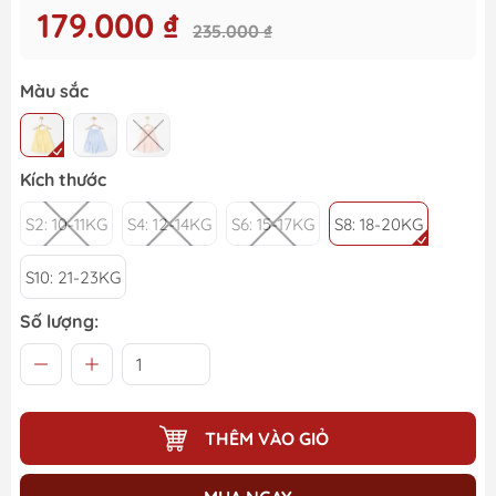
179.000 ₫
235.000 ₫
Màu sắc
Kích thước
S2: 10-11KG
S4: 12-14KG
S6: 15-17KG
S8: 18-20KG
S10: 21-23KG
Số lượng:
THÊM VÀO GIỎ