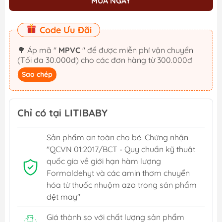
MUA NGAY
Code Ưu Đãi
🌳 Áp mã "
MPVC
" để được miễn phí vận chuyển
(Tối đa 30.000đ) cho các đơn hàng từ 300.000đ
Sao chép
Chỉ có tại LITIBABY
Sản phẩm an toàn cho bé. Chứng nhận
"QCVN 01:2017/BCT - Quy chuẩn kỹ thuật
quốc gia về giới hạn hàm lượng
Formaldehyt và các amin thơm chuyển
hóa từ thuốc nhuộm azo trong sản phẩm
dệt may"
Giá thành so với chất lượng sản phẩm