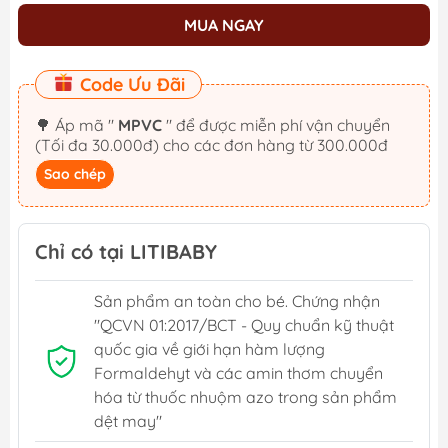
MUA NGAY
Code Ưu Đãi
🌳 Áp mã "
MPVC
" để được miễn phí vận chuyển
(Tối đa 30.000đ) cho các đơn hàng từ 300.000đ
Sao chép
Chỉ có tại LITIBABY
Sản phẩm an toàn cho bé. Chứng nhận
"QCVN 01:2017/BCT - Quy chuẩn kỹ thuật
quốc gia về giới hạn hàm lượng
Formaldehyt và các amin thơm chuyển
hóa từ thuốc nhuộm azo trong sản phẩm
dệt may"