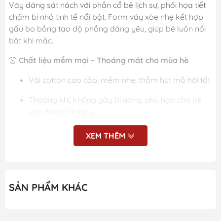
Váy dáng sát nách với phần cổ bẻ lịch sự, phối họa tiết
chấm bi nhỏ tinh tế nổi bật. Form váy xòe nhẹ kết hợp
gấu bo bồng tạo độ phồng đáng yêu, giúp bé luôn nổi
bật khi mặc.
👗
Chất liệu mềm mại – Thoáng mát cho mùa hè
Vải cotton cao cấp, mềm nhẹ, thấm hút mồ hôi tốt
Thoáng khí, không gây bí nóng, phù hợp cho bé
vận động cả ngày
An toàn cho làn da nhạy cảm của trẻ nhỏ
XEM THÊM
🎀
Chi tiết nổi bật
Thiết kế
sát nách
mát mẻ, dễ mặc
SẢN PHẨM KHÁC
Cổ bẻ + hàng cúc trước tạo điểm nhấn thanh lịch
Họa tiết chấm bi nhỏ xinh, dễ thương