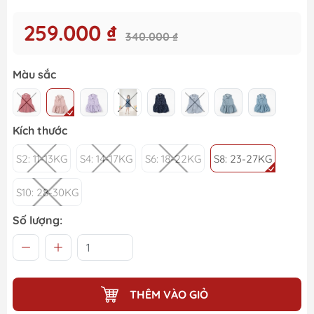
259.000 ₫
340.000 ₫
Màu sắc
Kích thước
S2: 11-13KG
S4: 14-17KG
S6: 18-22KG
S8: 23-27KG
S10: 28-30KG
Số lượng:
THÊM VÀO GIỎ