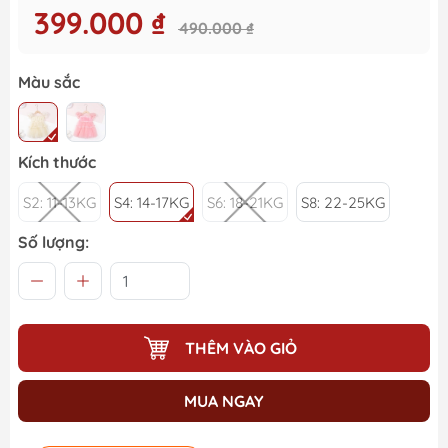
399.000 ₫
490.000 ₫
Màu sắc
Kích thước
S2: 11-13KG
S4: 14-17KG
S6: 18-21KG
S8: 22-25KG
Số lượng:
THÊM VÀO GIỎ
MUA NGAY