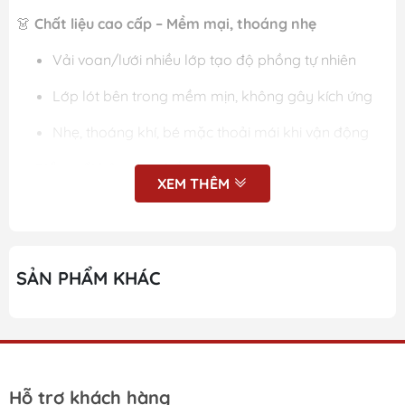
👗
Chất liệu cao cấp – Mềm mại, thoáng nhẹ
Vải voan/lưới nhiều lớp tạo độ phồng tự nhiên
Lớp lót bên trong mềm mịn, không gây kích ứng
Nhẹ, thoáng khí, bé mặc thoải mái khi vận động
🎀
Điểm nổi bật sản phẩm
XEM THÊM
Tay bồng voan tạo nét tiểu thư dễ thương
Thiết kế nhiều tầng phối nơ nhỏ tinh tế
SẢN PHẨM KHÁC
Dáng váy xòe công chúa, lên form cực đẹp
Phù hợp cho bé mặc đi tiệc, sinh nhật, chụp ảnh
📏
Size
Size: 2 – 8 tuổi
Hỗ trợ khách hàng