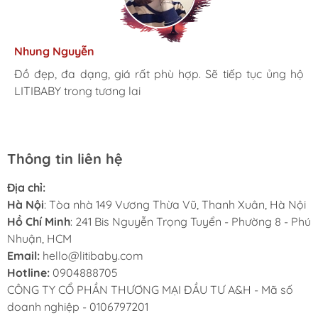
Kim Anh
Tâm Vũ
Nhung Nguyễn
Ngọc Anh
Thu Thủy
Nhà mình đã mua cho 3 con từ khi các bé mới 1 tuổi đến
giờ là 5 năm rồi, Sản phẩm tốt, giá hợp lý
Mình rất ưng khi đến LITIBABY. Ở đây có rất nhiều mặt
Đồ đẹp, đa dạng, giá rất phù hợp. Sẽ tiếp tục ủng hộ
Lần đầu mua hàng và trở thành khách hàng thân thiết
LiTibaby đồ đẹp và nhiều mẫu mã, đặc biệt có nhiều
hàng phong phú, tha hồ lựa chọn. Nhân viên chuyên
LITIBABY trong tương lai
luôn. Tuyệt vời LITIBABY ơi
size đại, bé nhà mình hơn 50kg mua ở ngoài rất khó
nghiệp, nhiệt tình. Chúc LITIBABY ngày càng phát triển.
Thông tin liên hệ
Địa chỉ:
Hà Nội
: Tòa nhà 149 Vương Thừa Vũ, Thanh Xuân, Hà Nội
Hồ Chí Minh
: 241 Bis Nguyễn Trọng Tuyển - Phường 8 - Phú
Nhuận, HCM
Email:
hello@litibaby.com
Hotline:
0904888705
CÔNG TY CỔ PHẦN THƯƠNG MẠI ĐẦU TƯ A&H - Mã số
doanh nghiệp - 0106797201