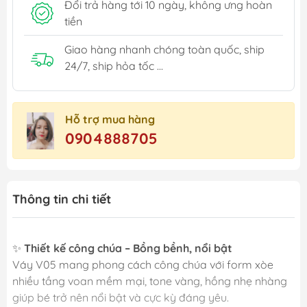
Đổi trả hàng tới 10 ngày, không ưng hoàn
tiền
Giao hàng nhanh chóng toàn quốc, ship
24/7, ship hỏa tốc ...
Hỗ trợ mua hàng
0904888705
Thông tin chi tiết
✨
Thiết kế công chúa – Bồng bềnh, nổi bật
Váy V05 mang phong cách công chúa với form xòe
nhiều tầng voan mềm mại, tone vàng, hồng nhẹ nhàng
giúp bé trở nên nổi bật và cực kỳ đáng yêu.