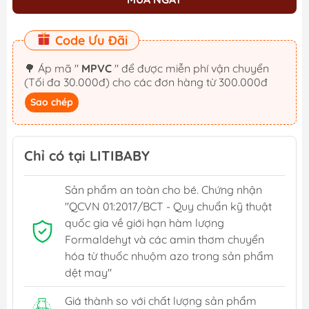
Code Ưu Đãi
🌳 Áp mã "
MPVC
" để được miễn phí vận chuyển
(Tối đa 30.000đ) cho các đơn hàng từ 300.000đ
Sao chép
Chỉ có tại LITIBABY
Sản phẩm an toàn cho bé. Chứng nhận
"QCVN 01:2017/BCT - Quy chuẩn kỹ thuật
quốc gia về giới hạn hàm lượng
Formaldehyt và các amin thơm chuyển
hóa từ thuốc nhuộm azo trong sản phẩm
dệt may"
Giá thành so với chất lượng sản phẩm