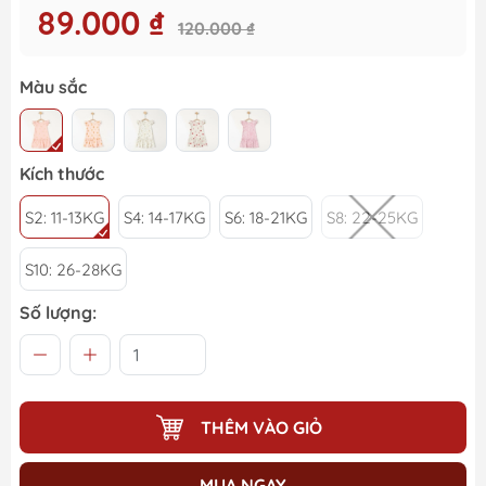
89.000 ₫
120.000 ₫
Màu sắc
Kích thước
S2: 11-13KG
S4: 14-17KG
S6: 18-21KG
S8: 22-25KG
S10: 26-28KG
Số lượng:
THÊM VÀO GIỎ
MUA NGAY