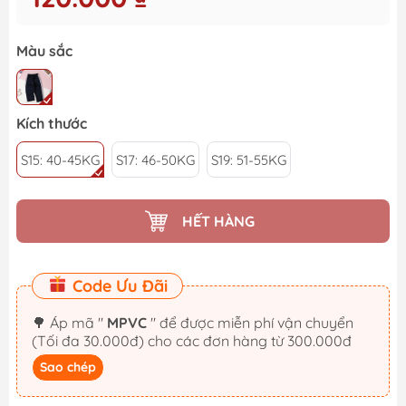
Màu sắc
Kích thước
S15: 40-45KG
S17: 46-50KG
S19: 51-55KG
HẾT HÀNG
Code Ưu Đãi
🌳 Áp mã "
MPVC
" để được miễn phí vận chuyển
(Tối đa 30.000đ) cho các đơn hàng từ 300.000đ
Sao chép