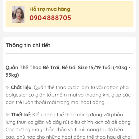
Hỗ trợ mua hàng
0904888705
Thông tin chi tiết
Quần Thể Thao Bé Trai, Bé Gái Size 15/19 Tuổi (40kg -
55kg)
✨
Chất liệu:
Quần thể thao được làm từ vải cotton pha
polyester co giãn tốt, mềm mại và thoáng khí, giúp các
bạn trẻ luôn thoải mái trong mọi hoạt động.
✨
Thiết kế:
Kiểu dáng thể thao năng động với phần
lưng thun co giãn và dây rút điều chỉnh kích cỡ dễ dàng.
Các đường may chắc chắn và tỉ mỉ mang lại độ bền
cao, phù hợp cho những hoạt động thể thao hay đi chơi