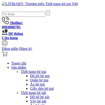
Hotline:
0904888705
Hệ thống
Cửa hàng
Đăng nhập
Đăng ký
Trang chủ
Sản phẩm
Thời trang bé trai
Đồ bộ bé trai
Quần bé trai
Áo bé trai
Giầy dép bé trai
Thời trang bé gái
Đồ bộ bé gái
Váy bé gái