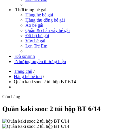
Thời trang bé gái
Hàng hè bé gái
Hàng thu đông bé gái
Áo bé gái
Quần & chân váy bé gái
Đồ bộ bé gái
Váy bé gái
Len Trẻ Em
Đồ sơ sinh
Nhượng quyền thương hiệu
Trang chủ
/
Hàng hè bé trai
/
Quần kaki sooc 2 túi hộp BT 6/14
Còn hàng
Quần kaki sooc 2 túi hộp BT 6/14