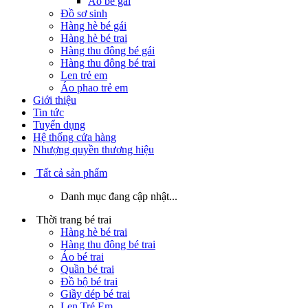
Áo bé gái
Đồ sơ sinh
Hàng hè bé gái
Hàng hè bé trai
Hàng thu đông bé gái
Hàng thu đông bé trai
Len trẻ em
Áo phao trẻ em
Giới thiệu
Tin tức
Tuyển dụng
Hệ thống cửa hàng
Nhượng quyền thương hiệu
Tất cả sản phẩm
Danh mục đang cập nhật...
Thời trang bé trai
Hàng hè bé trai
Hàng thu đông bé trai
Áo bé trai
Quần bé trai
Đồ bộ bé trai
Giầy dép bé trai
Len Trẻ Em