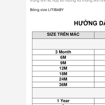
trang tinh tế, hợp xu hướng và mang tính ứ
Bảng size LITIBABY