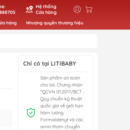
ne:
Hệ thống
888705
Cửa hàng
cửa hàng
Nhượng quyền thương hiệu
Chỉ có tại LITIBABY
Sản phẩm an toàn
cho bé. Chứng nhận
"QCVN 01:2017/BCT -
Quy chuẩn kỹ thuật
quốc gia về giới hạn
hàm lượng
Formaldehyt và các
amin thơm chuyển