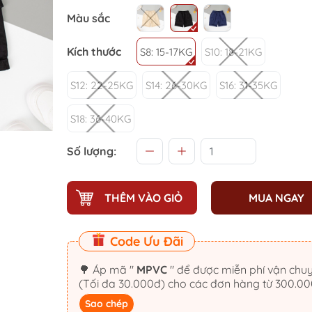
Màu sắc
Kích thước
S8: 15-17KG
S10: 18-21KG
S12: 22-25KG
S14: 26-30KG
S16: 31-35KG
S18: 36-40KG
Số lượng:
THÊM VÀO GIỎ
MUA NGAY
Code Ưu Đãi
🌳 Áp mã "
MPVC
" để được miễn phí vận chu
(Tối đa 30.000đ) cho các đơn hàng từ 300.0
Sao chép