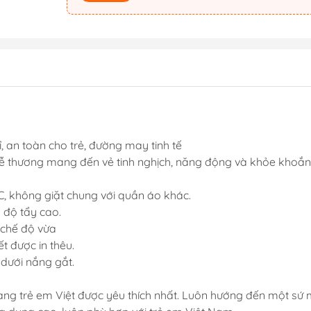
ỉ, an toàn cho trẻ, đường may tinh tế
 dễ thương mang đến vẻ tinh nghịch, năng động và khỏe khoắn
C, không giặt chung với quần áo khác.
 độ tẩy cao.
 chế độ vừa
iết được in thêu.
 dưới nắng gắt.
rang trẻ em Việt được yêu thích nhất. Luôn hướng đến một sứ