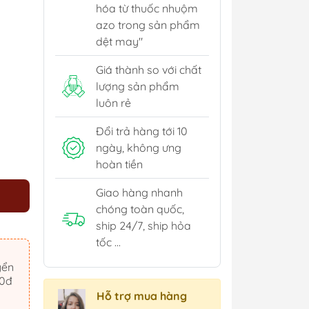
hóa từ thuốc nhuộm
azo trong sản phẩm
dệt may"
Giá thành so với chất
lượng sản phẩm
luôn rẻ
Đổi trả hàng tới 10
ngày, không ưng
hoàn tiền
Giao hàng nhanh
chóng toàn quốc,
ship 24/7, ship hỏa
tốc ...
yển
00đ
Hỗ trợ mua hàng