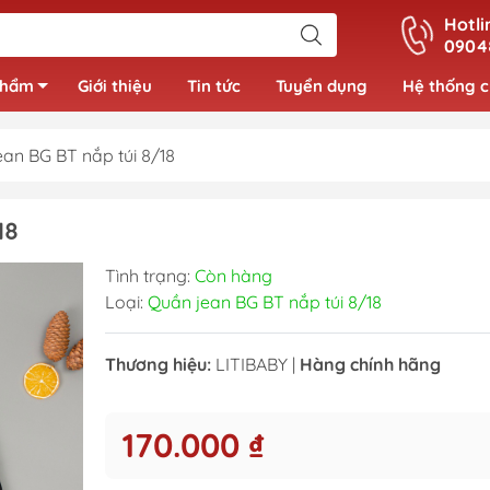
Hotli
0904
phẩm
Giới thiệu
Tin tức
Tuyển dụng
Hệ thống 
an BG BT nắp túi 8/18
Đồ bộ bé gái
18
Váy bé gái
Tình trạng:
Còn hàng
Áo bé gái
Loại:
Quần jean BG BT nắp túi 8/18
Thương hiệu:
LITIBABY
|
Hàng chính hãng
170.000 ₫