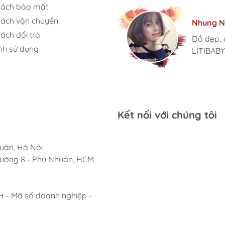
sách bảo mật
Tâm Vũ
Kim Anh
sách vận chuyển
Nhung N
Ngọc An
Thu Thủ
Mình rất
Nhà mình
ách đổi trả
mặt hàn
Đồ đẹp, 
Lần đầu
LiTibaby
đến giờ l
nh sử dụng
chuyên n
LITIBABY
thiết luô
size đại
phát triển
Kết nối với chúng tôi
uân, Hà Nội
Phường 8 - Phú Nhuận, HCM
- Mã số doanh nghiệp -