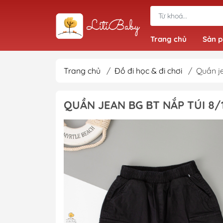
Trang chủ
Sản 
Trang chủ
/
Đồ đi học & đi chơi
/
Quần je
Đồ bộ bé trai
QUẦN JEAN BG BT NẮP TÚI 8/
Quần bé trai
Áo bé trai
Giầy dép bé trai