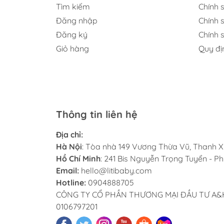
Tìm kiếm
Chính 
Đăng nhập
Chính 
Đăng ký
Chính s
Giỏ hàng
Quy đị
Thông tin liên hệ
Địa chỉ:
Hà Nội
: Tòa nhà 149 Vương Thừa Vũ, Thanh X
Hồ Chí Minh
: 241 Bis Nguyễn Trọng Tuyển - 
Email:
hello@litibaby.com
Hotline:
0904888705
CÔNG TY CỔ PHẦN THƯƠNG MẠI ĐẦU TƯ A&H 
0106797201