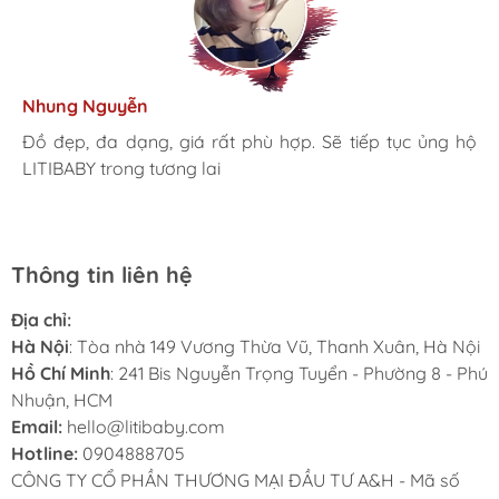
Kim Anh
Tâm Vũ
Nhung Nguyễn
Ngọc Anh
Thu Thủy
Nhà mình đã mua cho 3 con từ khi các bé mới 1 tuổi đến
giờ là 5 năm rồi, Sản phẩm tốt, giá hợp lý
Mình rất ưng khi đến LITIBABY. Ở đây có rất nhiều mặt
Đồ đẹp, đa dạng, giá rất phù hợp. Sẽ tiếp tục ủng hộ
Lần đầu mua hàng và trở thành khách hàng thân thiết
LiTibaby đồ đẹp và nhiều mẫu mã, đặc biệt có nhiều
hàng phong phú, tha hồ lựa chọn. Nhân viên chuyên
LITIBABY trong tương lai
luôn. Tuyệt vời LITIBABY ơi
size đại, bé nhà mình hơn 50kg mua ở ngoài rất khó
nghiệp, nhiệt tình. Chúc LITIBABY ngày càng phát triển.
Thông tin liên hệ
Địa chỉ:
Hà Nội
: Tòa nhà 149 Vương Thừa Vũ, Thanh Xuân, Hà Nội
Hồ Chí Minh
: 241 Bis Nguyễn Trọng Tuyển - Phường 8 - Phú
Nhuận, HCM
Email:
hello@litibaby.com
Hotline:
0904888705
CÔNG TY CỔ PHẦN THƯƠNG MẠI ĐẦU TƯ A&H - Mã số