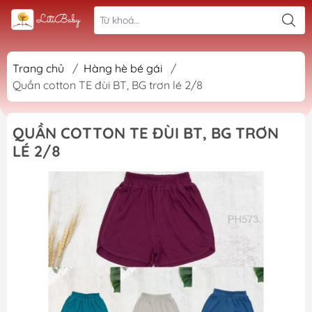
Trang chủ
/
Hàng hè bé gái
/
Quần cotton TE đùi BT, BG trơn lé 2/8
QUẦN COTTON TE ĐÙI BT, BG TRƠN
LÉ 2/8