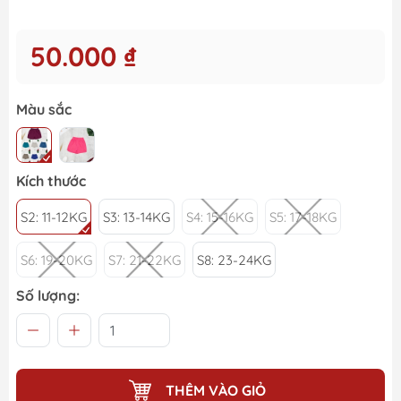
50.000 ₫
Màu sắc
Kích thước
S2: 11-12KG
S3: 13-14KG
S4: 15-16KG
S5: 17-18KG
S6: 19-20KG
S7: 21-22KG
S8: 23-24KG
Số lượng:
THÊM VÀO GIỎ