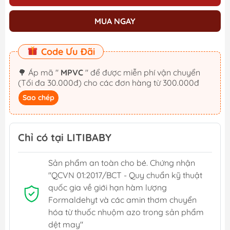
MUA NGAY
Code Ưu Đãi
🌳 Áp mã "
MPVC
" để được miễn phí vận chuyển
(Tối đa 30.000đ) cho các đơn hàng từ 300.000đ
Sao chép
Chỉ có tại LITIBABY
Sản phẩm an toàn cho bé. Chứng nhận
"QCVN 01:2017/BCT - Quy chuẩn kỹ thuật
quốc gia về giới hạn hàm lượng
Formaldehyt và các amin thơm chuyển
hóa từ thuốc nhuộm azo trong sản phẩm
dệt may"