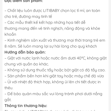
Đặc điểm sản phẩm:
– Chất liệu luôn được LITIBABY chọn lọc tỉ mỉ, an toàn
cho trẻ, đường may tinh tế
– Các mẫu thiết kế kết hợp những họa tiết dễ
thương mang đến vẻ tinh nghịch, năng động và khỏe
khoắn
– Kinh nghiệm sản xuất và thương mại thời trang trẻ em
8 năm. Sẽ luôn mang lại sự hài lòng cho quý khách
Hướng dẫn bảo quản:
– Giặt với nước lạnh hoặc nước ấm dưới 40°C, không giặt
chung với quần áo khác.
– Không sử dụng thuốc tẩy hoặc bột giặt có độ tẩy cao.
– Sản phẩm bền hơn khi giặt tay hoặc máy chế độ vừa
– Ủi với nhiệt độ thích hợp, không ủi lên chi tiết được in
thêu.
– Để bảo quản màu sắc vui lòng tránh phơi dưới nắng
gắt.
Thông tin thương hiệu: