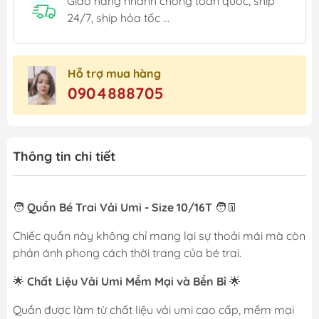
Giao hàng nhanh chóng toàn quốc, ship
24/7, ship hỏa tốc ...
Hỗ trợ mua hàng
0904888705
Thông tin chi tiết
🧑
Quần Bé Trai Vải Umi - Size 10/16T
🧑👖
Chiếc quần này không chỉ mang lại sự thoải mái mà còn
phản ánh phong cách thời trang của bé trai.
🌟
Chất Liệu Vải Umi Mềm Mại và Bền Bỉ
🌟
Quần được làm từ chất liệu vải umi cao cấp, mềm mại