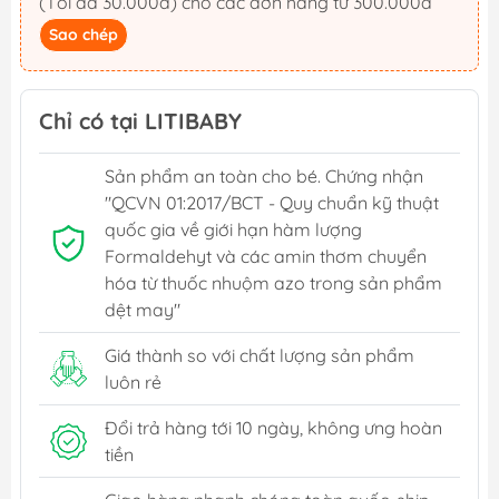
(Tối đa 30.000đ) cho các đơn hàng từ 300.000đ
Sao chép
Chỉ có tại LITIBABY
Sản phẩm an toàn cho bé. Chứng nhận
"QCVN 01:2017/BCT - Quy chuẩn kỹ thuật
quốc gia về giới hạn hàm lượng
Formaldehyt và các amin thơm chuyển
hóa từ thuốc nhuộm azo trong sản phẩm
dệt may"
Giá thành so với chất lượng sản phẩm
luôn rẻ
Đổi trả hàng tới 10 ngày, không ưng hoàn
tiền