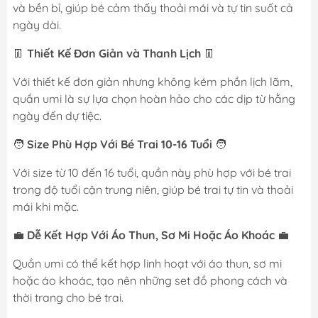
và bền bỉ, giúp bé cảm thấy thoải mái và tự tin suốt cả
ngày dài.
👖
Thiết Kế Đơn Giản và Thanh Lịch
👖
Với thiết kế đơn giản nhưng không kém phần lịch lãm,
quần umi là sự lựa chọn hoàn hảo cho các dịp từ hằng
ngày đến dự tiệc.
🧑
Size Phù Hợp Với Bé Trai 10-16 Tuổi
🧑
Với size từ 10 đến 16 tuổi, quần này phù hợp với bé trai
trong độ tuổi cận trung niên, giúp bé trai tự tin và thoải
mái khi mặc.
💼
Dễ Kết Hợp Với Áo Thun, Sơ Mi Hoặc Áo Khoác
💼
Quần umi có thể kết hợp linh hoạt với áo thun, sơ mi
hoặc áo khoác, tạo nên những set đồ phong cách và
thời trang cho bé trai.