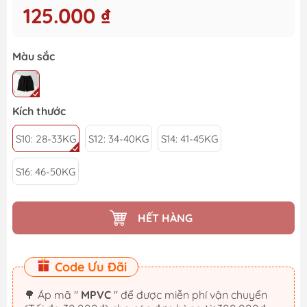
125.000 ₫
Màu sắc
Kích thước
S10: 28-33KG
S12: 34-40KG
S14: 41-45KG
S16: 46-50KG
HẾT HÀNG
Code Ưu Đãi
🌳 Áp mã "
MPVC
" để được miễn phí vận chuyển