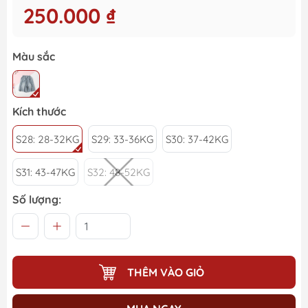
250.000 ₫
Màu sắc
Kích thước
S28: 28-32KG
S29: 33-36KG
S30: 37-42KG
S31: 43-47KG
S32: 48-52KG
Số lượng:
THÊM VÀO GIỎ