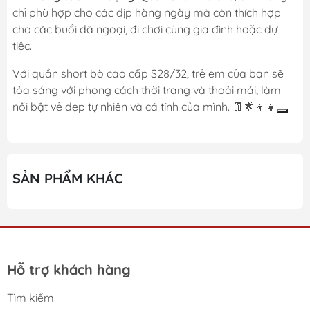
chỉ phù hợp cho các dịp hàng ngày mà còn thích hợp
cho các buổi dã ngoại, đi chơi cùng gia đình hoặc dự
tiệc.
Với quần short bò cao cấp S28/32, trẻ em của bạn sẽ
tỏa sáng với phong cách thời trang và thoải mái, làm
nổi bật vẻ đẹp tự nhiên và cá tính của mình. 👖🌟👦👧
SẢN PHẨM KHÁC
Hỗ trợ khách hàng
Tìm kiếm