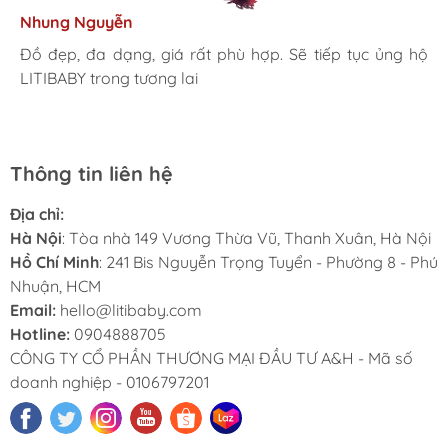
Tâm Vũ
Nhung Nguyễn
Ngọc Anh
Thu Thủy
Nhà mình đã mua cho 3 con từ khi các bé mới 1 tuổi đến
giờ là 5 năm rồi, Sản phẩm tốt, giá hợp lý
Mình rất ưng khi đến LITIBABY. Ở đây có rất nhiều mặt
Đồ đẹp, đa dạng, giá rất phù hợp. Sẽ tiếp tục ủng hộ
Lần đầu mua hàng và trở thành khách hàng thân thiết
LiTibaby đồ đẹp và nhiều mẫu mã, đặc biệt có nhiều
hàng phong phú, tha hồ lựa chọn. Nhân viên chuyên
LITIBABY trong tương lai
luôn. Tuyệt vời LITIBABY ơi
size đại, bé nhà mình hơn 50kg mua ở ngoài rất khó
nghiệp, nhiệt tình. Chúc LITIBABY ngày càng phát triển.
Thông tin liên hệ
Địa chỉ:
Hà Nội
: Tòa nhà 149 Vương Thừa Vũ, Thanh Xuân, Hà Nội
Hồ Chí Minh
: 241 Bis Nguyễn Trọng Tuyển - Phường 8 - Phú
Nhuận, HCM
Email:
hello@litibaby.com
Hotline:
0904888705
CÔNG TY CỔ PHẦN THƯƠNG MẠI ĐẦU TƯ A&H - Mã số
doanh nghiệp - 0106797201