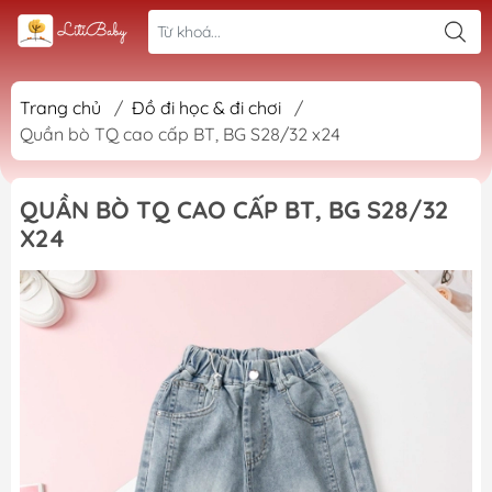
Trang chủ
/
Đồ đi học & đi chơi
/
Quần bò TQ cao cấp BT, BG S28/32 x24
QUẦN BÒ TQ CAO CẤP BT, BG S28/32
X24