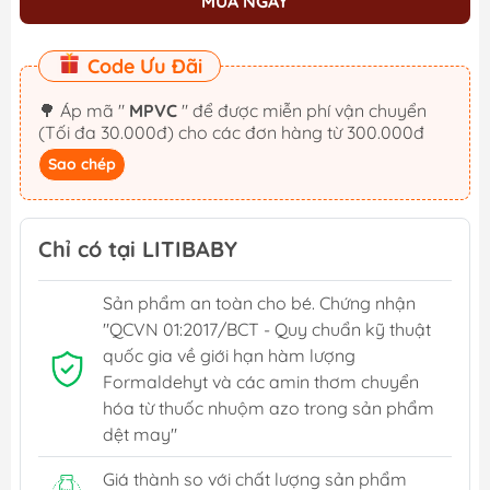
MUA NGAY
Code Ưu Đãi
🌳 Áp mã "
MPVC
" để được miễn phí vận chuyển
(Tối đa 30.000đ) cho các đơn hàng từ 300.000đ
Sao chép
Chỉ có tại LITIBABY
Sản phẩm an toàn cho bé. Chứng nhận
"QCVN 01:2017/BCT - Quy chuẩn kỹ thuật
quốc gia về giới hạn hàm lượng
Formaldehyt và các amin thơm chuyển
hóa từ thuốc nhuộm azo trong sản phẩm
dệt may"
Giá thành so với chất lượng sản phẩm