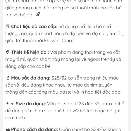
Quần short bò cao cấp S28/32 là sự kết hợp hoàn hảo
giữa phong cách thời trang và sự thoải mái cho các bé
trai và bé gái. 🌈
👖
Chất liệu bò cao cấp:
Sử dụng chất liệu bò chất
lượng cao, quần short này có độ bền và độ co giãn tốt,
giúp trẻ thoải mái khi vận động.
🌟
Thiết kế hiện đại:
Với phom dáng thời trang và cắt
may tỉ mỉ, quần short này mang lại vẻ ngoài trendy và
đẳng cấp cho các bé.
🎨
Màu sắc đa dạng:
S28/32 có sẵn trong nhiều màu
sắc và kiểu dáng khác nhau, từ màu denim truyền
thống đến các tông màu pastel và in họa tiết độc đáo.
👧👦
Size đa dạng:
Với các size từ 28 đến 32, bạn có thể
dễ dàng lựa chọn size phù hợp với bé trai hoặc bé gái
của mình.
💼
Phong cách đa dạng:
Quần short bò S28/32 không