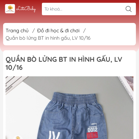
Trang chủ
/
Đồ đi học & đi chơi
/
Quần bò lửng BT in hình gấu, LV 10/16
QUẦN BÒ LỬNG BT IN HÌNH GẤU, LV
10/16