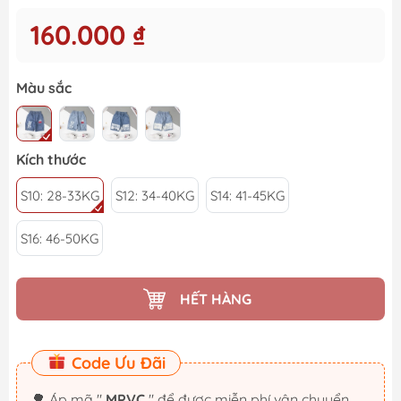
160.000 ₫
Màu sắc
Kích thước
S10: 28-33KG
S12: 34-40KG
S14: 41-45KG
S16: 46-50KG
HẾT HÀNG
Code Ưu Đãi
🌳 Áp mã "
MPVC
" để được miễn phí vận chuyển