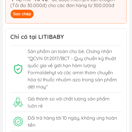
(Tối đa 30.000đ) cho các đơn hàng từ 300.000đ
Sao chép
Chỉ có tại LITIBABY
Sản phẩm an toàn cho bé. Chứng nhận
"QCVN 01:2017/BCT - Quy chuẩn kỹ thuật
quốc gia về giới hạn hàm lượng
Formaldehyt và các amin thơm chuyển
hóa từ thuốc nhuộm azo trong sản phẩm
dệt may"
Giá thành so với chất lượng sản phẩm
luôn rẻ
Đổi trả hàng tới 10 ngày, không ưng hoàn
tiền