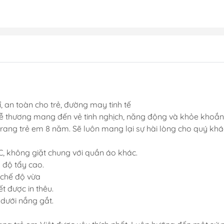
ỉ, an toàn cho trẻ, đường may tinh tế
 dễ thương mang đến vẻ tinh nghịch, năng động và khỏe khoắn
trang trẻ em 8 năm. Sẽ luôn mang lại sự hài lòng cho quý kh
C, không giặt chung với quần áo khác.
 độ tẩy cao.
 chế độ vừa
iết được in thêu.
 dưới nắng gắt.