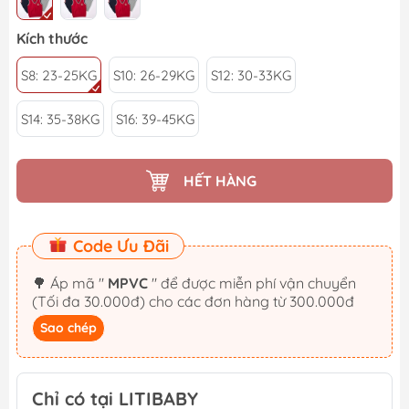
Kích thước
S8: 23-25KG
S10: 26-29KG
S12: 30-33KG
S14: 35-38KG
S16: 39-45KG
HẾT HÀNG
Code Ưu Đãi
🌳 Áp mã "
MPVC
" để được miễn phí vận chuyển
(Tối đa 30.000đ) cho các đơn hàng từ 300.000đ
Sao chép
Chỉ có tại LITIBABY