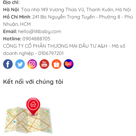
Địa chỉ:
Hà Nội
: Tòa nhà 149 Vương Thừa Vũ, Thanh Xuân, Hà Nội
Hồ Chí Minh
: 241 Bis Nguyễn Trọng Tuyển - Phường 8 - Phú
Nhuận, HCM
Email:
hello@litibaby.com
Hotline:
0904888705
CÔNG TY CỔ PHẦN THƯƠNG MẠI ĐẦU TƯ A&H - Mã số
doanh nghiệp - 0106797201
Kết nối với chúng tôi