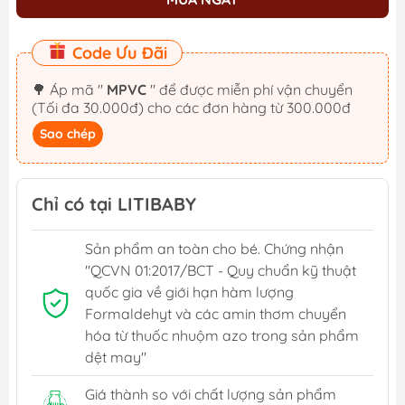
Code Ưu Đãi
🌳 Áp mã "
MPVC
" để được miễn phí vận chuyển
(Tối đa 30.000đ) cho các đơn hàng từ 300.000đ
Sao chép
Chỉ có tại LITIBABY
Sản phẩm an toàn cho bé. Chứng nhận
"QCVN 01:2017/BCT - Quy chuẩn kỹ thuật
quốc gia về giới hạn hàm lượng
Formaldehyt và các amin thơm chuyển
hóa từ thuốc nhuộm azo trong sản phẩm
dệt may"
Giá thành so với chất lượng sản phẩm