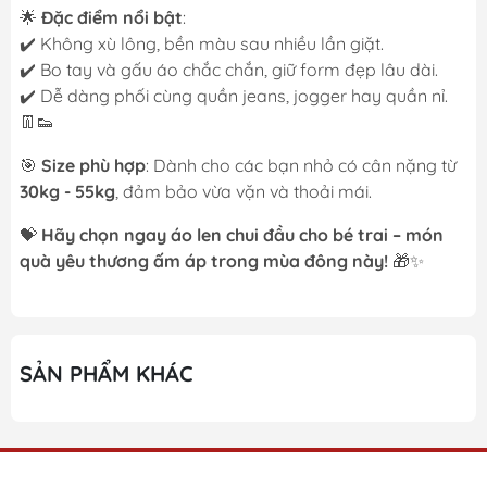
🌟
Đặc điểm nổi bật
:
✔️ Không xù lông, bền màu sau nhiều lần giặt.
✔️ Bo tay và gấu áo chắc chắn, giữ form đẹp lâu dài.
✔️ Dễ dàng phối cùng quần jeans, jogger hay quần nỉ.
👖👟
🎯
Size phù hợp
: Dành cho các bạn nhỏ có cân nặng từ
30kg - 55kg
, đảm bảo vừa vặn và thoải mái.
💝
Hãy chọn ngay áo len chui đầu cho bé trai – món
quà yêu thương ấm áp trong mùa đông này!
🎁✨
SẢN PHẨM KHÁC