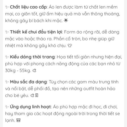
✨
Chất liệu cao cấp
: Áo len được làm từ chất len mềm
mại, co giãn tốt, giữ ấm hiệu quả mà vẫn thông thoáng,
không gây bí bách khi mặc. 🌟
✨
Thiết kế chui đầu tiện lợi
: Form áo rộng rãi, dễ dàng
mặc vào hoặc tháo ra. Phần cổ tròn, bo nhẹ giúp giữ
nhiệt mà không gây khó chịu. 👕
✨
Kiểu dáng thời trang
: Họa tiết tối giản nhưng hiện đại,
phù hợp với phong cách năng động của các bạn nhỏ từ
30kg - 55kg. 🎨
✨
Màu sắc đa dạng
: Tùy chọn các gam màu trung tính
và nổi bật, dễ phối đồ, tạo nên những outfit hoàn hảo
cho bé yêu. 🎨👖
✨
Ứng dụng linh hoạt
: Áo phù hợp mặc đi học, đi chơi,
hay tham gia các hoạt động ngoài trời trong thời tiết se
lạnh. 🎒