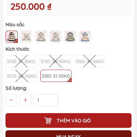
250.000 ₫
Màu sắc
Kích thước
S140: 31-35KG
S150: 36-40KG
S160: 41-45KG
S170: 46-50KG
S180: 51-55KG
Số lượng:
THÊM VÀO GIỎ
MUA NGAY