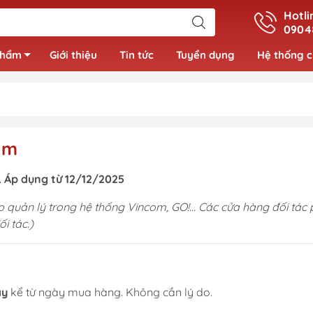
Hotli
0904
phẩm
Giới thiệu
Tin tức
Tuyển dụng
Hệ thống 
Đồ bộ bé gái
ẩm
Váy bé gái
Áo bé gái
 Áp dụng từ 12/12/2025
iếp quản lý trong hệ thống Vincom, GO!… Các cửa hàng đối tá
i tác.)
ày
kể từ ngày mua hàng. Không cần lý do.