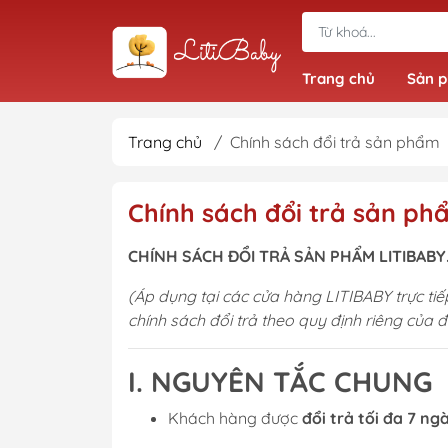
Trang chủ
Sản 
Trang chủ
/
Chính sách đổi trả sản phẩm
Đồ bộ bé trai
Chính sách đổi trả sản ph
Quần bé trai
Áo bé trai
CHÍNH SÁCH ĐỔI TRẢ SẢN PHẨM LITIBABY.
Giầy dép bé trai
(Áp dụng tại các cửa hàng LITIBABY trực t
chính sách đổi trả theo quy định riêng của đố
I. NGUYÊN TẮC CHUNG
Khách hàng được
đổi trả tối đa 7 ng