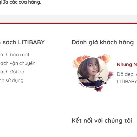
giữa các cửa hàng
.
h sách LITIBABY
Đánh giá khách hàng
sách bảo mật
Tâm Vũ
Kim Anh
sách vận chuyển
Nhung N
Ngọc An
Thu Thủ
Mình rất
Nhà mình
ách đổi trả
mặt hàn
Đồ đẹp, 
Lần đầu
LiTibaby
đến giờ l
nh sử dụng
chuyên n
LITIBABY
thiết luô
size đại
phát triển
Kết nối với chúng tôi