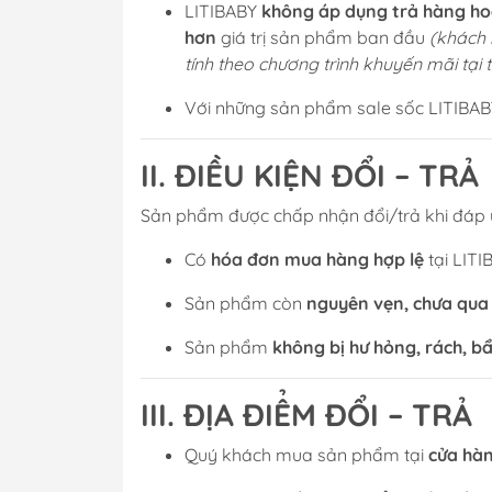
LITIBABY
không áp dụng trả hàng ho
hơn
giá trị sản phẩm ban đầu
(khách 
tính theo chương trình khuyến mãi tại 
Với những sản phẩm sale sốc LITIBAB
II. ĐIỀU KIỆN ĐỔI – TRẢ
Sản phẩm được chấp nhận đổi/trả khi đáp ứ
Có
hóa đơn mua hàng hợp lệ
tại LITI
Sản phẩm còn
nguyên vẹn, chưa qua
Sản phẩm
không bị hư hỏng, rách, b
III. ĐỊA ĐIỂM ĐỔI – TRẢ
Quý khách mua sản phẩm tại
cửa hàn