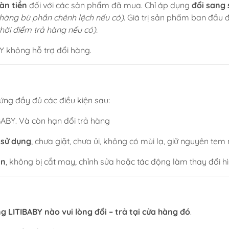
àn tiền
đối với các sản phẩm đã mua. Chỉ áp dụng
đổi sang 
hàng bù phần chênh lệch nếu có)
. Giá trị sản phẩm ban đầu
thời điểm trả hàng nếu có).
Y không hỗ trợ đổi hàng.
ng đầy đủ các điều kiện sau:
BABY. Và còn hạn đổi trả hàng
 sử dụng
, chưa giặt, chưa ủi, không có mùi lạ, giữ nguyên tem
ẩn
, không bị cắt may, chỉnh sửa hoặc tác động làm thay đổi 
g LITIBABY nào vui lòng đổi – trả tại cửa hàng đó
.