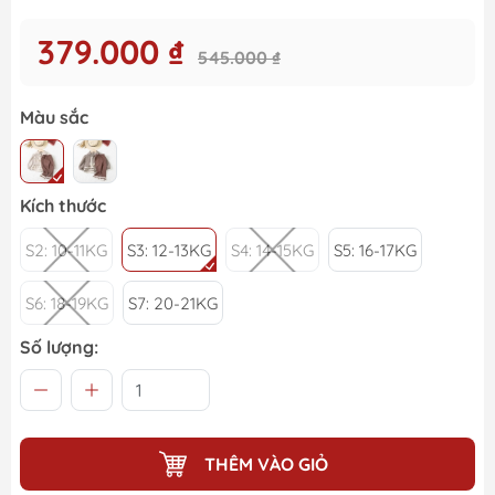
379.000 ₫
545.000 ₫
Màu sắc
Kích thước
S2: 10-11KG
S3: 12-13KG
S4: 14-15KG
S5: 16-17KG
S6: 18-19KG
S7: 20-21KG
Số lượng:
THÊM VÀO GIỎ