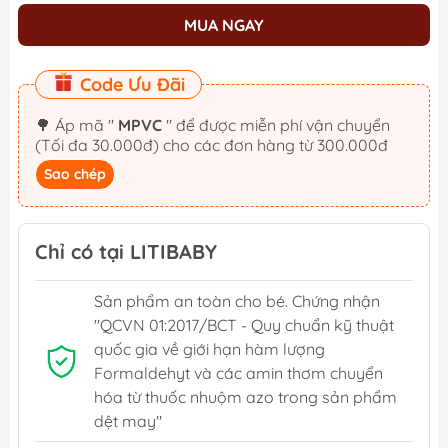
MUA NGAY
Code Ưu Đãi
🌳 Áp mã "
MPVC
" để được miễn phí vận chuyển
(Tối đa 30.000đ) cho các đơn hàng từ 300.000đ
Sao chép
Chỉ có tại LITIBABY
Sản phẩm an toàn cho bé. Chứng nhận
"QCVN 01:2017/BCT - Quy chuẩn kỹ thuật
quốc gia về giới hạn hàm lượng
Formaldehyt và các amin thơm chuyển
hóa từ thuốc nhuộm azo trong sản phẩm
dệt may"