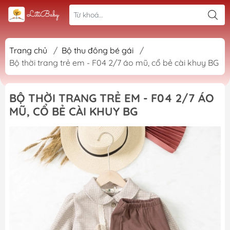
Trang chủ
/
Bộ thu đông bé gái
/
Bộ thời trang trẻ em - F04 2/7 áo mũ, cổ bẻ cài khuy BG
BỘ THỜI TRANG TRẺ EM - F04 2/7 ÁO
MŨ, CỔ BẺ CÀI KHUY BG