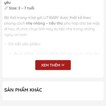
yêu
📏
Size: 2 – 7 tuổi
Bộ thời trang nỉ bé gái LITIBABY được thiết kế theo
phong cách
nhẹ nhàng – tiểu thư
, phù hợp cho bé mặc
đi học, đi chơi, chụp ảnh hay dự tiệc nhẹ trong những
ngày se lạnh.
✨
Chi tiết sản phẩm:
Áo nỉ cổ bẻ
: Thiết kế
cổ áo lịch sự
, tay bo nhẹ, cài
khuy trước tiện lợi, điểm nhấn bèo ren mềm mại
tạo vẻ nữ tính, đáng yêu.
XEM THÊM
Form áo dáng xòe nhẹ
: Giúp bé mặc lên xinh xắn,
thoải mái vận động.
SẢN PHẨM KHÁC
Quần nỉ dài
: Cạp chun mềm, dễ mặc, ống quần
phối ren tinh tế, đồng bộ với áo.
🧵
Chất liệu nỉ cao cấp
: