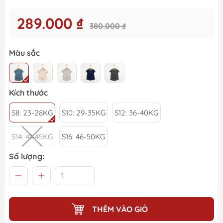
289.000 ₫
380.000 ₫
Màu sắc
Kích thước
S8: 23-28KG
S10: 29-35KG
S12: 36-40KG
S14: 41-45KG
S16: 46-50KG
Số lượng:
THÊM VÀO GIỎ