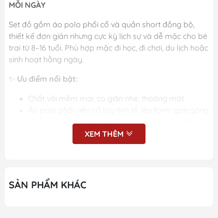
MỖI NGÀY
Set đồ gồm áo polo phối cổ và quần short đồng bộ,
thiết kế đơn giản nhưng cực kỳ lịch sự và dễ mặc cho bé
trai từ 8–16 tuổi. Phù hợp mặc đi học, đi chơi, du lịch hoặc
sinh hoạt hằng ngày.
✨
Ưu điểm nổi bật:
Chất vải mềm mại, co giãn nhẹ, thoáng mát
Áo polo phối viền cổ tay tinh tế, lên form gọn gàng
Quần short lưng thun thoải mái cho bé vận động
Màu sắc nhã nhặn, dễ phối giày dép và phụ kiện
XEM THÊM
Form chuẩn cho bé trai lớn, mặc năng động và
lịch sự
📌
Thông tin sản phẩm:
SẢN PHẨM KHÁC
Size: 8–16 tuổi
Chất liệu: cotton/poly mềm mịn, thoáng khí