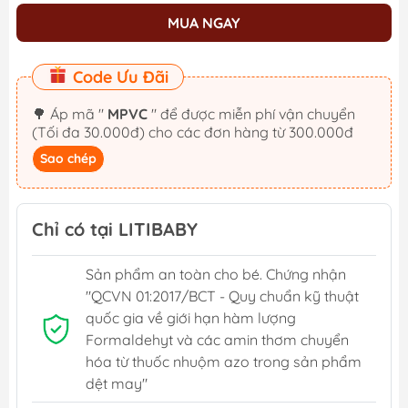
MUA NGAY
Code Ưu Đãi
🌳 Áp mã "
MPVC
" để được miễn phí vận chuyển
(Tối đa 30.000đ) cho các đơn hàng từ 300.000đ
Sao chép
Chỉ có tại LITIBABY
Sản phẩm an toàn cho bé. Chứng nhận
"QCVN 01:2017/BCT - Quy chuẩn kỹ thuật
quốc gia về giới hạn hàm lượng
Formaldehyt và các amin thơm chuyển
hóa từ thuốc nhuộm azo trong sản phẩm
dệt may"