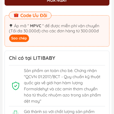
MUA NGAY
Code Ưu Đãi
🌳 Áp mã "
MPVC
" để được miễn phí vận chuyển
(Tối đa 30.000đ) cho các đơn hàng từ 300.000đ
Sao chép
Chỉ có tại LITIBABY
Sản phẩm an toàn cho bé. Chứng nhận
"QCVN 01:2017/BCT - Quy chuẩn kỹ thuật
quốc gia về giới hạn hàm lượng
Formaldehyt và các amin thơm chuyển
hóa từ thuốc nhuộm azo trong sản phẩm
dệt may"
Giá thành so với chất lượng sản phẩm