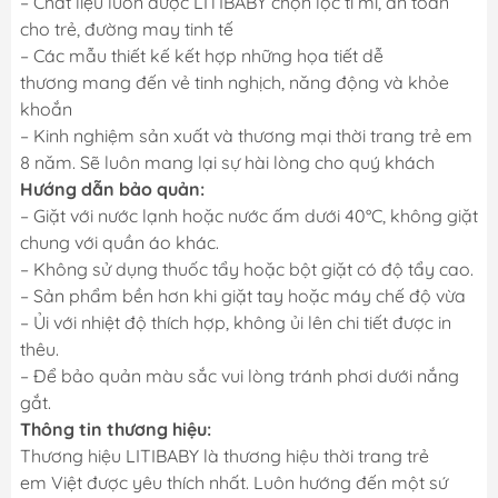
– Chất liệu luôn được LITIBABY chọn lọc tỉ mỉ, an toàn
cho trẻ, đường may tinh tế
– Các mẫu thiết kế kết hợp những họa tiết dễ
thương mang đến vẻ tinh nghịch, năng động và khỏe
khoắn
– Kinh nghiệm sản xuất và thương mại thời trang trẻ em
8 năm. Sẽ luôn mang lại sự hài lòng cho quý khách
Hướng dẫn bảo quản:
– Giặt với nước lạnh hoặc nước ấm dưới 40°C, không giặt
chung với quần áo khác.
– Không sử dụng thuốc tẩy hoặc bột giặt có độ tẩy cao.
– Sản phẩm bền hơn khi giặt tay hoặc máy chế độ vừa
– Ủi với nhiệt độ thích hợp, không ủi lên chi tiết được in
thêu.
– Để bảo quản màu sắc vui lòng tránh phơi dưới nắng
gắt.
Thông tin thương hiệu:
Thương hiệu LITIBABY là thương hiệu thời trang trẻ
em Việt được yêu thích nhất. Luôn hướng đến một sứ