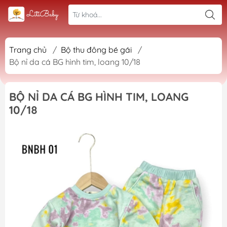
Trang chủ
/
Bộ thu đông bé gái
/
Bộ nỉ da cá BG hình tim, loang 10/18
BỘ NỈ DA CÁ BG HÌNH TIM, LOANG
10/18