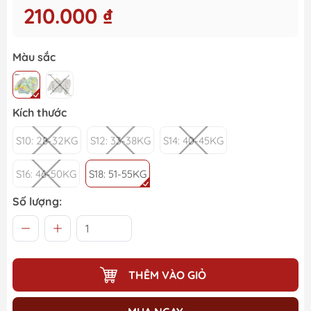
210.000 ₫
Màu sắc
Kích thước
S10: 28-32KG
S12: 33-38KG
S14: 40-45KG
S16: 46-50KG
S18: 51-55KG
Số lượng:
THÊM VÀO GIỎ