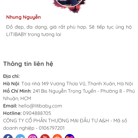
Kim Anh
Tâm Vũ
Nhung Nguyễn
Ngọc Anh
Thu Thủy
Nhà mình đã mua cho 3 con từ khi các bé mới 1 tuổi đến
giờ là 5 năm rồi, Sản phẩm tốt, giá hợp lý
Mình rất ưng khi đến LITIBABY. Ở đây có rất nhiều mặt
Đồ đẹp, đa dạng, giá rất phù hợp. Sẽ tiếp tục ủng hộ
Lần đầu mua hàng và trở thành khách hàng thân thiết
LiTibaby đồ đẹp và nhiều mẫu mã, đặc biệt có nhiều
hàng phong phú, tha hồ lựa chọn. Nhân viên chuyên
LITIBABY trong tương lai
luôn. Tuyệt vời LITIBABY ơi
size đại, bé nhà mình hơn 50kg mua ở ngoài rất khó
nghiệp, nhiệt tình. Chúc LITIBABY ngày càng phát triển.
Thông tin liên hệ
Địa chỉ:
Hà Nội
: Tòa nhà 149 Vương Thừa Vũ, Thanh Xuân, Hà Nội
Hồ Chí Minh
: 241 Bis Nguyễn Trọng Tuyển - Phường 8 - Phú
Nhuận, HCM
Email:
hello@litibaby.com
Hotline:
0904888705
CÔNG TY CỔ PHẦN THƯƠNG MẠI ĐẦU TƯ A&H - Mã số
doanh nghiệp - 0106797201