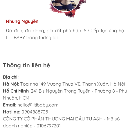
Kim Anh
Tâm Vũ
Nhung Nguyễn
Ngọc Anh
Thu Thủy
Nhà mình đã mua cho 3 con từ khi các bé mới 1 tuổi đến
giờ là 5 năm rồi, Sản phẩm tốt, giá hợp lý
Mình rất ưng khi đến LITIBABY. Ở đây có rất nhiều mặt
Đồ đẹp, đa dạng, giá rất phù hợp. Sẽ tiếp tục ủng hộ
Lần đầu mua hàng và trở thành khách hàng thân thiết
LiTibaby đồ đẹp và nhiều mẫu mã, đặc biệt có nhiều
hàng phong phú, tha hồ lựa chọn. Nhân viên chuyên
LITIBABY trong tương lai
luôn. Tuyệt vời LITIBABY ơi
size đại, bé nhà mình hơn 50kg mua ở ngoài rất khó
nghiệp, nhiệt tình. Chúc LITIBABY ngày càng phát triển.
Thông tin liên hệ
Địa chỉ:
Hà Nội
: Tòa nhà 149 Vương Thừa Vũ, Thanh Xuân, Hà Nội
Hồ Chí Minh
: 241 Bis Nguyễn Trọng Tuyển - Phường 8 - Phú
Nhuận, HCM
Email:
hello@litibaby.com
Hotline:
0904888705
CÔNG TY CỔ PHẦN THƯƠNG MẠI ĐẦU TƯ A&H - Mã số
doanh nghiệp - 0106797201