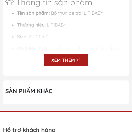
👕 Thông tin sản phẩm
Tên sản phẩm:
Bộ thun bé trai LITIBABY
Thương hiệu:
LITIBABY
Size:
2 – 10 tuổi
Chất liệu:
Cotton mềm mại, thoáng mát, thấm hút
mồ hôi tốt
XEM THÊM
Set gồm:
1 áo thun cộc tay + 1 quần short
✨ Đặc điểm nổi bật
SẢN PHẨM KHÁC
Áo thun cổ tròn đơn giản
, dễ mặc và thoải mái
cho bé vận động.
Quần short cạp chun co giãn
, giúp bé vận động
dễ dàng.
Chất vải cotton mềm, nhẹ
, phù hợp cho bé mặc
Hỗ trợ khách hàng