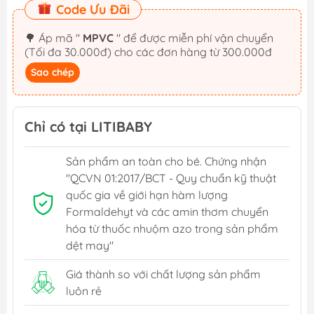
Code Ưu Đãi
🌳 Áp mã "
MPVC
" để được miễn phí vận chuyển
(Tối đa 30.000đ) cho các đơn hàng từ 300.000đ
Sao chép
Chỉ có tại LITIBABY
Sản phẩm an toàn cho bé. Chứng nhận
"QCVN 01:2017/BCT - Quy chuẩn kỹ thuật
quốc gia về giới hạn hàm lượng
Formaldehyt và các amin thơm chuyển
hóa từ thuốc nhuộm azo trong sản phẩm
dệt may"
Giá thành so với chất lượng sản phẩm
luôn rẻ