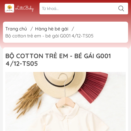
Trang chủ
/
Hàng hè bé gái
/
Bộ cotton trẻ em - bé gái G001 4/12-TS05
BỘ COTTON TRẺ EM - BÉ GÁI G001
4/12-TS05