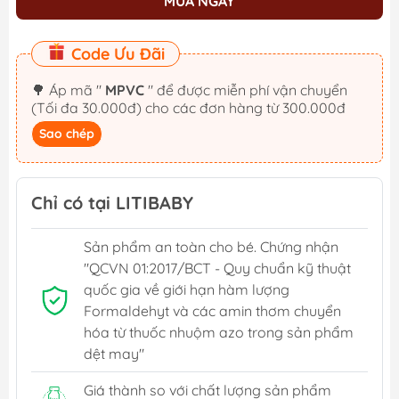
MUA NGAY
Code Ưu Đãi
🌳 Áp mã "
MPVC
" để được miễn phí vận chuyển
(Tối đa 30.000đ) cho các đơn hàng từ 300.000đ
Sao chép
Chỉ có tại LITIBABY
Sản phẩm an toàn cho bé. Chứng nhận
"QCVN 01:2017/BCT - Quy chuẩn kỹ thuật
quốc gia về giới hạn hàm lượng
Formaldehyt và các amin thơm chuyển
hóa từ thuốc nhuộm azo trong sản phẩm
dệt may"
Giá thành so với chất lượng sản phẩm