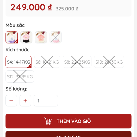
249.000 ₫
325.000 ₫
Màu sắc
Kích thước
S4: 14-17KG
S6: 18-21KG
S8: 22-25KG
S10: 26-30KG
S12: 31-35KG
Số lượng:
THÊM VÀO GIỎ