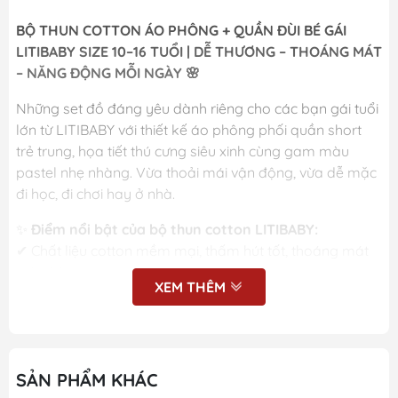
BỘ THUN COTTON ÁO PHÔNG + QUẦN ĐÙI BÉ GÁI
LITIBABY SIZE 10–16 TUỔI | DỄ THƯƠNG – THOÁNG MÁT
– NĂNG ĐỘNG MỖI NGÀY 🌸
Những set đồ đáng yêu dành riêng cho các bạn gái tuổi
lớn từ LITIBABY với thiết kế áo phông phối quần short
trẻ trung, họa tiết thú cưng siêu xinh cùng gam màu
pastel nhẹ nhàng. Vừa thoải mái vận động, vừa dễ mặc
đi học, đi chơi hay ở nhà.
✨
Điểm nổi bật của bộ thun cotton LITIBABY:
✔ Chất liệu cotton mềm mại, thấm hút tốt, thoáng mát
mùa hè
XEM THÊM
✔ Áo phông form rộng vừa phải, tay raglan năng động
✔ Quần short lưng chun co giãn, mặc dễ chịu cả ngày
✔ Họa tiết in thú cưng đáng yêu, màu sắc ngọt ngào
✔ Đường may chắc chắn, dễ giặt và giữ form tốt
SẢN PHẨM KHÁC
🌈
Nhiều mẫu xinh cho bé lựa chọn: