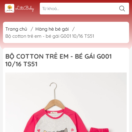
Trang chủ
/
Hàng hè bé gái
/
Bộ cotton trẻ em - bé gái G001 10/16 TS51
BỘ COTTON TRẺ EM - BÉ GÁI G001
10/16 TS51