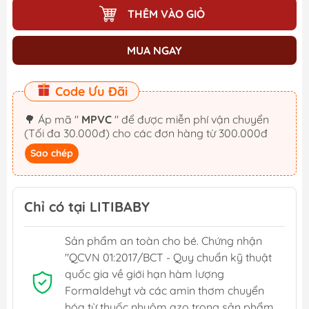
THÊM VÀO GIỎ
MUA NGAY
Code Ưu Đãi
🌳 Áp mã "
MPVC
" để được miễn phí vận chuyển
(Tối đa 30.000đ) cho các đơn hàng từ 300.000đ
Sao chép
Chỉ có tại LITIBABY
Sản phẩm an toàn cho bé. Chứng nhận
"QCVN 01:2017/BCT - Quy chuẩn kỹ thuật
quốc gia về giới hạn hàm lượng
Formaldehyt và các amin thơm chuyển
hóa từ thuốc nhuộm azo trong sản phẩm