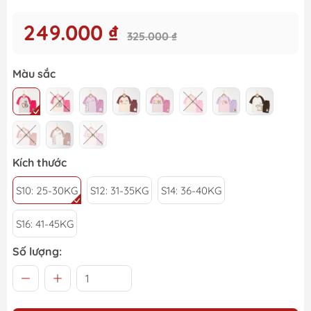
249.000 ₫
325.000 ₫
Màu sắc
Kích thước
S10: 25-30KG
S12: 31-35KG
S14: 36-40KG
S16: 41-45KG
Số lượng: