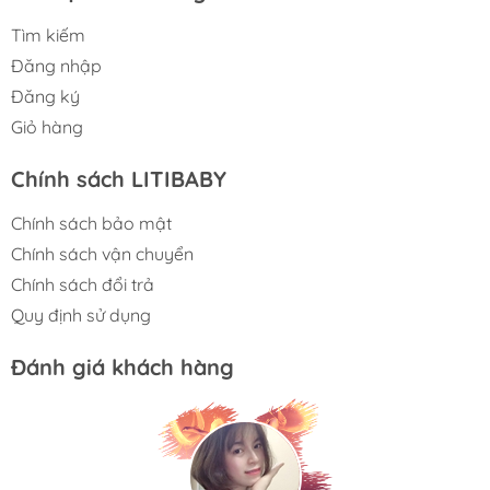
thích của các bé trai và xu hướng thời trang trẻ em
Tìm kiếm
hiện nay.
Đăng nhập
📏
Kích thước:
Đăng ký
Sản phẩm có các size từ 2 đến 8 tuổi, phù hợp với
Giỏ hàng
nhiều độ tuổi và vóc dáng khác nhau của bé trai.
Chính sách LITIBABY
Thiết kế vừa vặn, không quá rộng hay quá chật,
giúp bé tự do vận động và thoải mái trong mọi
Chính sách bảo mật
hoạt động hàng ngày.
Chính sách vận chuyển
🧼
Hướng dẫn bảo quản:
Chính sách đổi trả
Quy định sử dụng
Giặt máy ở chế độ nhẹ hoặc giặt tay để bảo vệ
họa tiết loang màu và chất liệu vải.
Đánh giá khách hàng
Tránh sử dụng chất tẩy mạnh để duy trì màu sắc
tươi sáng và độ bền của sản phẩm.
Phơi khô tự nhiên, tránh ánh nắng trực tiếp để giữ
màu sắc và chất liệu vải lâu bền.