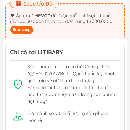
Code Ưu Đãi
🌳 Áp mã "
MPVC
" để được miễn phí vận chuyển
(Tối đa 30.000đ) cho các đơn hàng từ 300.000đ
Sao chép
Chỉ có tại LITIBABY
Sản phẩm an toàn cho bé. Chứng nhận
"QCVN 01:2017/BCT - Quy chuẩn kỹ thuật
quốc gia về giới hạn hàm lượng
Formaldehyt và các amin thơm chuyển
hóa từ thuốc nhuộm azo trong sản phẩm
dệt may"
Giá thành so với chất lượng sản phẩm
luôn rẻ