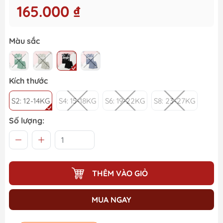
165.000 ₫
Màu sắc
Kích thước
S2: 12-14KG
S4: 15-18KG
S6: 19-22KG
S8: 23-27KG
Số lượng:
THÊM VÀO GIỎ
MUA NGAY