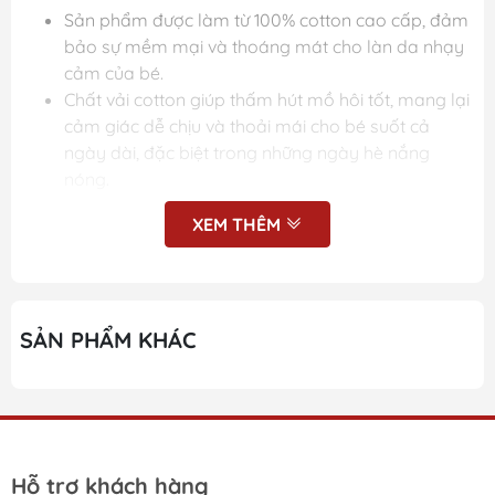
Sản phẩm được làm từ 100% cotton cao cấp, đảm
bảo sự mềm mại và thoáng mát cho làn da nhạy
cảm của bé.
Chất vải cotton giúp thấm hút mồ hôi tốt, mang lại
cảm giác dễ chịu và thoải mái cho bé suốt cả
ngày dài, đặc biệt trong những ngày hè nắng
nóng.
🎨
Thiết kế:
XEM THÊM
Áo sát nách với họa tiết loang màu thời trang và
cá tính, lấy cảm hứng từ phong cách thời trang
hiện đại và năng động.
SẢN PHẨM KHÁC
Cổ tròn dễ mặc, tạo sự thoải mái và tiện lợi khi bé
tự thay đồ.
Quần short đi kèm thiết kế đơn giản nhưng không
kém phần phong cách, có thun co giãn ở eo giúp
bé thoải mái vận động mà không bị gò bó.
Màu sắc tươi sáng và đa dạng, phù hợp với sở
Hỗ trợ khách hàng