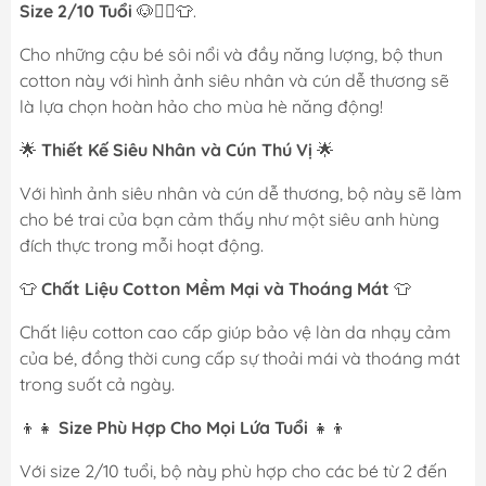
Size 2/10 Tuổi
🐶🦸‍♂️👕.
Cho những cậu bé sôi nổi và đầy năng lượng, bộ thun
cotton này với hình ảnh siêu nhân và cún dễ thương sẽ
là lựa chọn hoàn hảo cho mùa hè năng động!
🌟
Thiết Kế Siêu Nhân và Cún Thú Vị
🌟
Với hình ảnh siêu nhân và cún dễ thương, bộ này sẽ làm
cho bé trai của bạn cảm thấy như một siêu anh hùng
đích thực trong mỗi hoạt động.
👕
Chất Liệu Cotton Mềm Mại và Thoáng Mát
👕
Chất liệu cotton cao cấp giúp bảo vệ làn da nhạy cảm
của bé, đồng thời cung cấp sự thoải mái và thoáng mát
trong suốt cả ngày.
👦👧
Size Phù Hợp Cho Mọi Lứa Tuổi
👧👦
Với size 2/10 tuổi, bộ này phù hợp cho các bé từ 2 đến