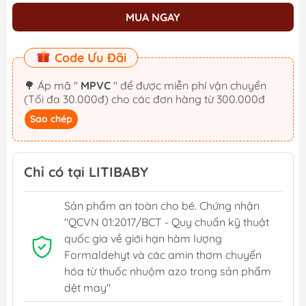
MUA NGAY
Code Ưu Đãi
🌳 Áp mã "
MPVC
" để được miễn phí vận chuyển
(Tối đa 30.000đ) cho các đơn hàng từ 300.000đ
Sao chép
Chỉ có tại LITIBABY
Sản phẩm an toàn cho bé. Chứng nhận
"QCVN 01:2017/BCT - Quy chuẩn kỹ thuật
quốc gia về giới hạn hàm lượng
Formaldehyt và các amin thơm chuyển
hóa từ thuốc nhuộm azo trong sản phẩm
dệt may"