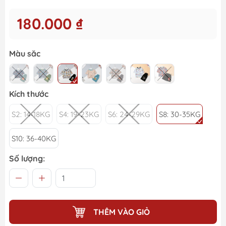
180.000 ₫
Màu săc
Kích thước
S2: 14-18KG
S4: 19-23KG
S6: 24-29KG
S8: 30-35KG
S10: 36-40KG
Số lượng:
THÊM VÀO GIỎ