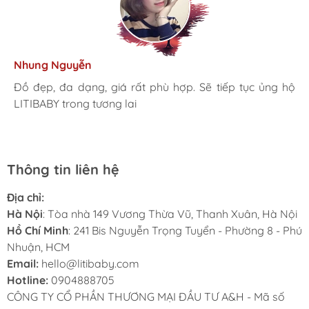
Kim Anh
Tâm Vũ
Nhung Nguyễn
Ngọc Anh
Thu Thủy
Nhà mình đã mua cho 3 con từ khi các bé mới 1 tuổi đến
giờ là 5 năm rồi, Sản phẩm tốt, giá hợp lý
Mình rất ưng khi đến LITIBABY. Ở đây có rất nhiều mặt
Đồ đẹp, đa dạng, giá rất phù hợp. Sẽ tiếp tục ủng hộ
Lần đầu mua hàng và trở thành khách hàng thân thiết
LiTibaby đồ đẹp và nhiều mẫu mã, đặc biệt có nhiều
hàng phong phú, tha hồ lựa chọn. Nhân viên chuyên
LITIBABY trong tương lai
luôn. Tuyệt vời LITIBABY ơi
size đại, bé nhà mình hơn 50kg mua ở ngoài rất khó
nghiệp, nhiệt tình. Chúc LITIBABY ngày càng phát triển.
Thông tin liên hệ
Địa chỉ:
Hà Nội
: Tòa nhà 149 Vương Thừa Vũ, Thanh Xuân, Hà Nội
Hồ Chí Minh
: 241 Bis Nguyễn Trọng Tuyển - Phường 8 - Phú
Nhuận, HCM
Email:
hello@litibaby.com
Hotline:
0904888705
CÔNG TY CỔ PHẦN THƯƠNG MẠI ĐẦU TƯ A&H - Mã số