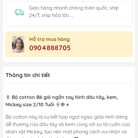
Giao hàng nhanh chóng toàn quốc, ship
24/7, ship hỏa tốc ...
Hỗ trợ mua hàng
0904888705
Thông tin chi tiết
🍦
Bộ cotton Bé gái ngắn tay hình dâu tây, kem,
Mickey size 2/10 Tuổi
🍦🍓👧
Bộ cotton này là sự kết hợp ngọt ngào giữa hình dáng
dễ thương của dâu tây và kem cùng với sự lôi cuốn của
nhân vật Mickey, tạo nên một phong cách vui nhộn và