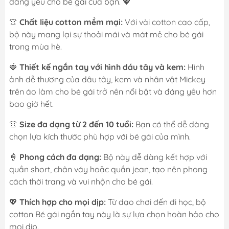
đáng yêu cho bé gái của bạn. 💖
👚
Chất liệu cotton mềm mại:
Với vải cotton cao cấp,
bộ này mang lại sự thoải mái và mát mẻ cho bé gái
trong mùa hè.
🍓
Thiết kế ngắn tay với hình dáu tây và kem:
Hình
ảnh dễ thương của dâu tây, kem và nhân vật Mickey
trên áo làm cho bé gái trở nên nổi bật và đáng yêu hơn
bao giờ hết.
👚
Size đa dạng từ 2 đến 10 tuổi:
Bạn có thể dễ dàng
chọn lựa kích thước phù hợp với bé gái của mình.
🍦
Phong cách đa dạng:
Bộ này dễ dàng kết hợp với
quần short, chân váy hoặc quần jean, tạo nên phong
cách thời trang và vui nhộn cho bé gái.
💖
Thích hợp cho mọi dịp:
Từ dạo chơi đến đi học, bộ
cotton Bé gái ngắn tay này là sự lựa chọn hoàn hảo cho
mọi dịp.