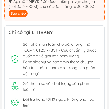
🌳 Áp mã "
MPVC
" để được miễn phí vận chuyển
(Tối đa 30.000đ) cho các đơn hàng từ 300.000đ
Sao chép
Chỉ có tại LITIBABY
Sản phẩm an toàn cho bé. Chứng nhận
"QCVN 01:2017/BCT - Quy chuẩn kỹ thuật
quốc gia về giới hạn hàm lượng
Formaldehyt và các amin thơm chuyển
hóa từ thuốc nhuộm azo trong sản phẩm
dệt may"
Giá thành so với chất lượng sản phẩm
luôn rẻ
Đổi trả hàng tới 10 ngày, không ưng hoàn
tiền