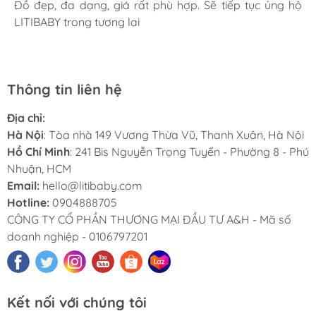
giờ là 5 năm rồi, Sản phẩm tốt, giá hợp lý
Mình rất ưng khi đến LITIBABY. Ở đây có rất nhiều mặt
Đồ đẹp, đa dạng, giá rất phù hợp. Sẽ tiếp tục ủng hộ
Lần đầu mua hàng và trở thành khách hàng thân thiết
LiTibaby đồ đẹp và nhiều mẫu mã, đặc biệt có nhiều
hàng phong phú, tha hồ lựa chọn. Nhân viên chuyên
LITIBABY trong tương lai
luôn. Tuyệt vời LITIBABY ơi
size đại, bé nhà mình hơn 50kg mua ở ngoài rất khó
nghiệp, nhiệt tình. Chúc LITIBABY ngày càng phát triển.
Thông tin liên hệ
Địa chỉ:
Hà Nội
: Tòa nhà 149 Vương Thừa Vũ, Thanh Xuân, Hà Nội
Hồ Chí Minh
: 241 Bis Nguyễn Trọng Tuyển - Phường 8 - Phú
Nhuận, HCM
Email:
hello@litibaby.com
Hotline:
0904888705
CÔNG TY CỔ PHẦN THƯƠNG MẠI ĐẦU TƯ A&H - Mã số
doanh nghiệp - 0106797201
Kết nối với chúng tôi