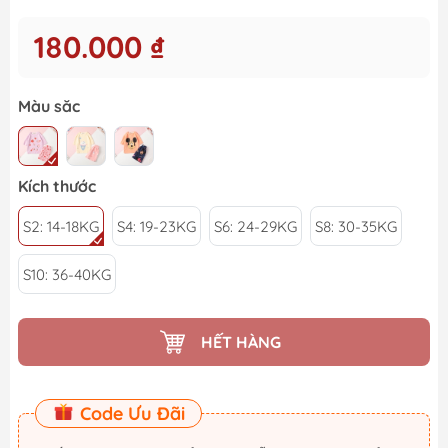
180.000 ₫
Màu săc
Kích thước
S2: 14-18KG
S4: 19-23KG
S6: 24-29KG
S8: 30-35KG
S10: 36-40KG
HẾT HÀNG
Code Ưu Đãi