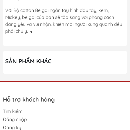
Với Bộ cotton Bé gái ngắn tay hình dâu tây, kem,
Mickey, bé gái của bạn sẽ tỏa sáng với phong cách
đáng yêu và vui nhộn, khiến mọi người xung quanh đều
phải chú ý. 👧
SẢN PHẨM KHÁC
Hỗ trợ khách hàng
Tìm kiếm
Đăng nhập
Đăng ký