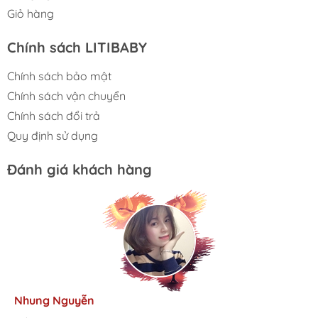
Giỏ hàng
Chính sách LITIBABY
Chính sách bảo mật
Chính sách vận chuyển
Chính sách đổi trả
Quy định sử dụng
Đánh giá khách hàng
Kim Anh
Tâm Vũ
Nhung Nguyễn
Ngọc Anh
Thu Thủy
Nhà mình đã mua cho 3 con từ khi các bé mới 1 tuổi đến