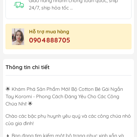
Giao hàng nhanh chóng toàn quốc, ship
24/7, ship hỏa tốc ...
Hỗ trợ mua hàng
0904888705
Thông tin chi tiết
🌟 Khám Phá Sản Phẩm Mới! Bộ Cotton Bé Gái Ngắn
Tay Koromi - Phong Cách Đáng Yêu Cho Các Công
Chúa Nhí! 🌟
Chào các bậc phụ huynh yêu quý và các công chúa nhỏ
của gia đình!
👧 Bạn đang tìm kiếm một bộ trang phục xinh xắn và