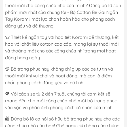
thoải mái cho công chúa nhỏ của mình? Đừng bỏ lỡ sản
phẩm mới nhất của chúng tôi - Bộ Cotton Bé Gái Ngắn
Tay Koromi, một lựa chọn hoàn hảo cho phong cách
đáng yêu và dễ thương!
👕 Thiết kế ngắn tay với họa tiết Koromi dễ thương, kết
hợp với chất liệu cotton cao cấp, mang lại sự thoải mái
và thoáng mát cho các công chúa nhí trong mọi hoạt
động hàng ngày.
🌸 Bộ trang phục này không chỉ giúp các bé tự tin và
thoải mái khi vui chơi và hoạt động, mà còn là điểm
nhấn phong cách đáng yêu và nữ tính.
💖 Với các size từ 2 đến 7 tuổi, chúng tôi cam kết sẽ
mang đến cho mỗi công chúa nhỏ một bộ trang phục
vừa vặn và phản ánh phong cách cá nhân của mình.
🛍️ Đừng bỏ lỡ cơ hội sở hữu bộ trang phục này cho các
công chúa nhỏ của bạn! Ghé ngay cửa hàng của chúng