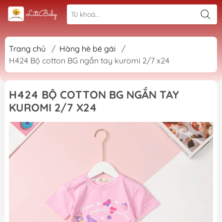
Trang chủ
/
Hàng hè bé gái
/
H424 Bộ cotton BG ngắn tay kuromi 2/7 x24
H424 BỘ COTTON BG NGẮN TAY
KUROMI 2/7 X24