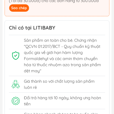
(Tối đa 30.000đ) cho các đơn hàng từ 300.000đ
Sao chép
Chỉ có tại LITIBABY
Sản phẩm an toàn cho bé. Chứng nhận
"QCVN 01:2017/BCT - Quy chuẩn kỹ thuật
quốc gia về giới hạn hàm lượng
Formaldehyt và các amin thơm chuyển
hóa từ thuốc nhuộm azo trong sản phẩm
dệt may"
Giá thành so với chất lượng sản phẩm
luôn rẻ
Đổi trả hàng tới 10 ngày, không ưng hoàn
tiền