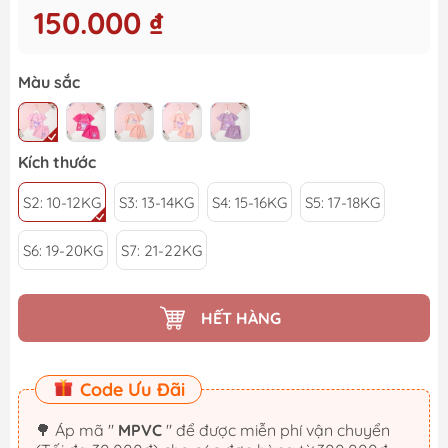
150.000 ₫
Màu sắc
Kích thước
S2: 10-12KG
S3: 13-14KG
S4: 15-16KG
S5: 17-18KG
S6: 19-20KG
S7: 21-22KG
HẾT HÀNG
Code Ưu Đãi
🌳 Áp mã "
MPVC
" để được miễn phí vận chuyển