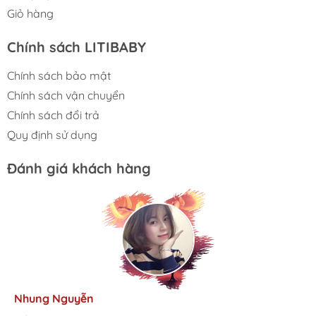
Giỏ hàng
Chính sách LITIBABY
Chính sách bảo mật
Chính sách vận chuyển
Chính sách đổi trả
Quy định sử dụng
Đánh giá khách hàng
Kim Anh
Tâm Vũ
Nhung Nguyễn
Ngọc Anh
Thu Thủy
Nhà mình đã mua cho 3 con từ khi các bé mới 1 tuổi đến