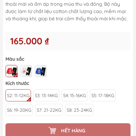
thoải mái và ấm áp trong mùa thu và đông. Bộ này
được làm từ chất liệu cotton chất lượng cao, mềm mại
và thoáng khí, giúp bé trai cảm thấy thoải mái khi mặc.
165.000 ₫
Màu sắc
Kích thước
S2: 11-12KG
S3: 13-14KG
S4: 15-16KG
S5: 17-18KG
S6: 19-20KG
S7: 21-22KG
S8: 23-24KG
HẾT HÀNG