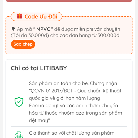
Code Ưu Đãi
🌳 Áp mã "
MPVC
" để được miễn phí vận chuyển
(Tối đa 30.000đ) cho các đơn hàng từ 300.000đ
Sao chép
Chỉ có tại LITIBABY
Sản phẩm an toàn cho bé. Chứng nhận
"QCVN 01:2017/BCT - Quy chuẩn kỹ thuật
quốc gia về giới hạn hàm lượng
Formaldehyt và các amin thơm chuyển
hóa từ thuốc nhuộm azo trong sản phẩm
dệt may"
Giá thành so với chất lượng sản phẩm