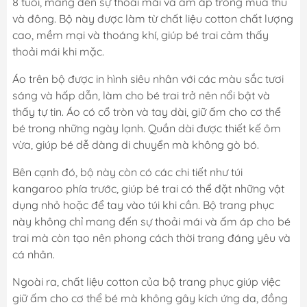
8 tuổi, mang đến sự thoải mái và ấm áp trong mùa thu
và đông. Bộ này được làm từ chất liệu cotton chất lượng
cao, mềm mại và thoáng khí, giúp bé trai cảm thấy
thoải mái khi mặc.
Áo trên bộ được in hình siêu nhân với các màu sắc tươi
sáng và hấp dẫn, làm cho bé trai trở nên nổi bật và
thấy tự tin. Áo có cổ tròn và tay dài, giữ ấm cho cơ thể
bé trong những ngày lạnh. Quần dài được thiết kế ôm
vừa, giúp bé dễ dàng di chuyển mà không gò bó.
Bên cạnh đó, bộ này còn có các chi tiết như túi
kangaroo phía trước, giúp bé trai có thể đặt những vật
dụng nhỏ hoặc để tay vào túi khi cần. Bộ trang phục
này không chỉ mang đến sự thoải mái và ấm áp cho bé
trai mà còn tạo nên phong cách thời trang đáng yêu và
cá nhân.
Ngoài ra, chất liệu cotton của bộ trang phục giúp việc
giữ ấm cho cơ thể bé mà không gây kích ứng da, đồng