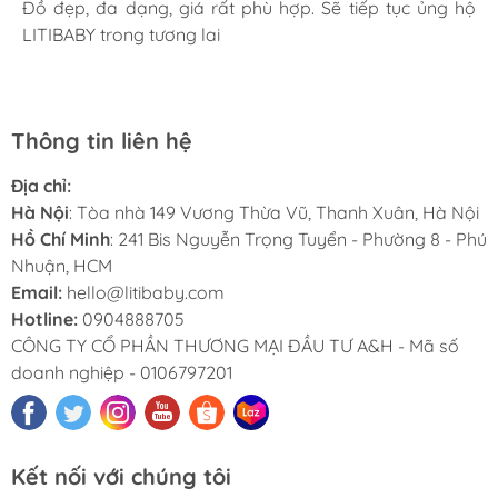
giờ là 5 năm rồi, Sản phẩm tốt, giá hợp lý
Mình rất ưng khi đến LITIBABY. Ở đây có rất nhiều mặt
Đồ đẹp, đa dạng, giá rất phù hợp. Sẽ tiếp tục ủng hộ
Lần đầu mua hàng và trở thành khách hàng thân thiết
LiTibaby đồ đẹp và nhiều mẫu mã, đặc biệt có nhiều
hàng phong phú, tha hồ lựa chọn. Nhân viên chuyên
LITIBABY trong tương lai
luôn. Tuyệt vời LITIBABY ơi
size đại, bé nhà mình hơn 50kg mua ở ngoài rất khó
nghiệp, nhiệt tình. Chúc LITIBABY ngày càng phát triển.
Thông tin liên hệ
Địa chỉ:
Hà Nội
: Tòa nhà 149 Vương Thừa Vũ, Thanh Xuân, Hà Nội
Hồ Chí Minh
: 241 Bis Nguyễn Trọng Tuyển - Phường 8 - Phú
Nhuận, HCM
Email:
hello@litibaby.com
Hotline:
0904888705
CÔNG TY CỔ PHẦN THƯƠNG MẠI ĐẦU TƯ A&H - Mã số
doanh nghiệp - 0106797201
Kết nối với chúng tôi