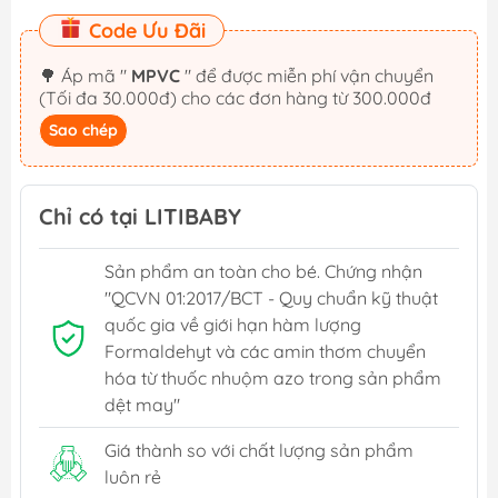
Code Ưu Đãi
🌳 Áp mã "
MPVC
" để được miễn phí vận chuyển
(Tối đa 30.000đ) cho các đơn hàng từ 300.000đ
Sao chép
Chỉ có tại LITIBABY
Sản phẩm an toàn cho bé. Chứng nhận
"QCVN 01:2017/BCT - Quy chuẩn kỹ thuật
quốc gia về giới hạn hàm lượng
Formaldehyt và các amin thơm chuyển
hóa từ thuốc nhuộm azo trong sản phẩm
dệt may"
Giá thành so với chất lượng sản phẩm
luôn rẻ