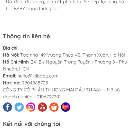
giờ là 5 năm rồi, Sản phẩm tốt, giá hợp lý
Mình rất ưng khi đến LITIBABY. Ở đây có rất nhiều mặt
Đồ đẹp, đa dạng, giá rất phù hợp. Sẽ tiếp tục ủng hộ
Lần đầu mua hàng và trở thành khách hàng thân thiết
LiTibaby đồ đẹp và nhiều mẫu mã, đặc biệt có nhiều
hàng phong phú, tha hồ lựa chọn. Nhân viên chuyên
LITIBABY trong tương lai
luôn. Tuyệt vời LITIBABY ơi
size đại, bé nhà mình hơn 50kg mua ở ngoài rất khó
nghiệp, nhiệt tình. Chúc LITIBABY ngày càng phát triển.
Thông tin liên hệ
Địa chỉ:
Hà Nội
: Tòa nhà 149 Vương Thừa Vũ, Thanh Xuân, Hà Nội
Hồ Chí Minh
: 241 Bis Nguyễn Trọng Tuyển - Phường 8 - Phú
Nhuận, HCM
Email:
hello@litibaby.com
Hotline:
0904888705
CÔNG TY CỔ PHẦN THƯƠNG MẠI ĐẦU TƯ A&H - Mã số
doanh nghiệp - 0106797201
Kết nối với chúng tôi