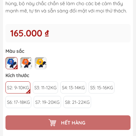
hùng, bộ này chắc chắn sẽ làm cho các bé cảm thấy
mạnh mẽ, tự tin và sẵn sàng đối mặt với mọi thử thách.
165.000 ₫
Màu sắc
Kích thước
S2: 9-10KG
S3: 11-12KG
S4: 13-14KG
S5: 15-16KG
S6: 17-18KG
S7: 19-20KG
S8: 21-22KG
HẾT HÀNG