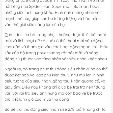
trang phục thường được in hình các nhân vật siêu nhân
nổi tiếng như Spider-Man, Superman, Batman, hoặc
những siêu anh hùng khác. Hình ảnh những nhân vật
mạnh mẽ này giúp các bé tưởng tượng và hòa mình
vào thế giới siêu năng lực của họ..
Quần dài của bộ trang phục thường được thiết kế thoải
mái và linh hoạt để các bé có thể thoải mái vận động,
chơi đùa và tham gia vào các hoạt động ngoài trời. Màu
sắc của bộ trang phục thường rất bắt mắt và sống
động, tùy thuộc vào từng nhân vật siêu nhân khác nhau.
Ngoài ra, bộ trang phục thu đông siêu nhân cũng có thể
được kết hợp với các phụ kiện thú vị như mũ len in hình
biểu tượng của siêu nhân, găng tay, khăn quàng cổ, và
giày ấm. Điều này không chỉ giúp bé trai trở nên "đúng
vai" với vai trò siêu anh hùng mà còn bảo vệ bé trước
thời tiết lạnh giá của mùa thu đông.
Bộ Bé trai thu đông siêu nhân size 2/8 tuổi không chỉ là