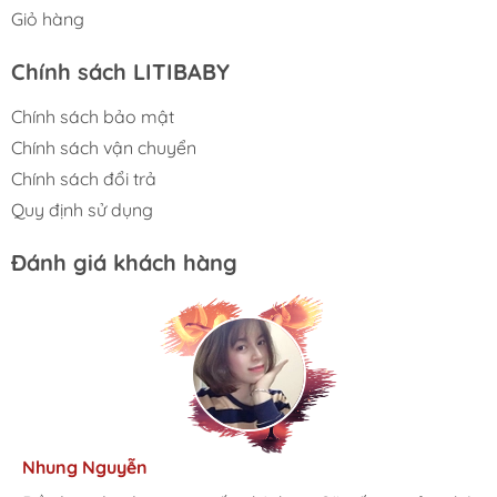
Giỏ hàng
Chính sách LITIBABY
Chính sách bảo mật
Chính sách vận chuyển
Chính sách đổi trả
Quy định sử dụng
Đánh giá khách hàng
Kim Anh
Tâm Vũ
Nhung Nguyễn
Ngọc Anh
Thu Thủy
Nhà mình đã mua cho 3 con từ khi các bé mới 1 tuổi đến