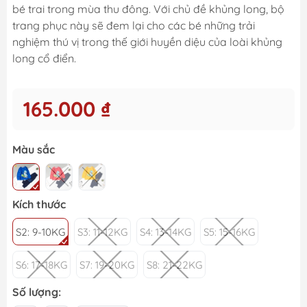
bé trai trong mùa thu đông. Với chủ đề khủng long, bộ
trang phục này sẽ đem lại cho các bé những trải
nghiệm thú vị trong thế giới huyền diệu của loài khủng
long cổ điển.
165.000 ₫
Màu sắc
Kích thước
S2: 9-10KG
S3: 11-12KG
S4: 13-14KG
S5: 15-16KG
S6: 17-18KG
S7: 19-20KG
S8: 21-22KG
Số lượng: