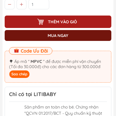
THÊM VÀO GIỎ
MUA NGAY
Code Ưu Đãi
🌳 Áp mã "
MPVC
" để được miễn phí vận chuyển
(Tối đa 30.000đ) cho các đơn hàng từ 300.000đ
Sao chép
Chỉ có tại LITIBABY
Sản phẩm an toàn cho bé. Chứng nhận
"QCVN 01:2017/BCT - Quy chuẩn kỹ thuật