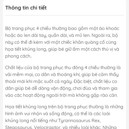
Thông tin chi tiết
Bộ trang phục 4 chiều thường bao gồm một áo khoác
hoặc áo len dài tay, quần dài, và mũ len. Ngoài ra, bộ
này có thể đi kèm với một chiếc khăn quàng cổ cùng
họa tiết khủng long, giúp bé giữ ấm một cách thú vị và
phong cách..
Chất liệu của bộ trang phục thu đông 4 chiều thường là
vải mềm mại, co dãn và thoáng khí, giúp bé cảm thấy
thoải mái khi mặc suốt cả ngày. Đặc biệt, chất liệu co
dãn giúp bé dễ dàng vận động, chơi đùa và tham gia
vào các hoạt động ngoài trời mà không gặp rào cản.
Họa tiết khủng long trên bộ trang phục thường là những
hình ảnh vui nhộn và sống động, có thể là các loài
khủng long nổi tiếng như Tyrannosaurus Rex,
Stegosaurus, Velociraptor, và nhiều loài khác. Những