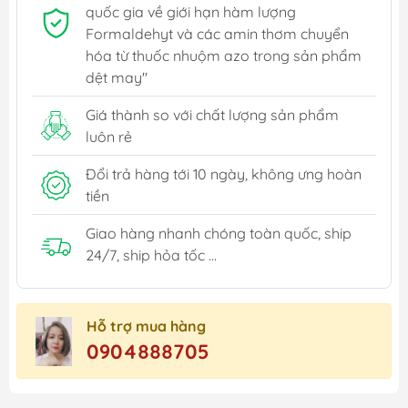
quốc gia về giới hạn hàm lượng
Formaldehyt và các amin thơm chuyển
hóa từ thuốc nhuộm azo trong sản phẩm
dệt may"
Giá thành so với chất lượng sản phẩm
luôn rẻ
Đổi trả hàng tới 10 ngày, không ưng hoàn
tiền
Giao hàng nhanh chóng toàn quốc, ship
24/7, ship hỏa tốc ...
Hỗ trợ mua hàng
0904888705