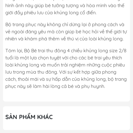
hình ảnh này giúp bé tưởng tượng và hòa mình vào thế
giới đầy phiêu lưu của khủng long cổ điển.
Bộ trang phục này không chỉ dừng lại ở phong cách và
vẻ ngoài đáng yêu mà còn giúp bé học hỏi về thế giới tự
nhiên và khám phá thêm về thú vị của loài khủng long.
Tóm lại, Bộ Bé trai thu đông 4 chiều khủng long size 2/8
tuổi là một lựa chọn tuyệt vời cho các bé trai yêu thích
loài khủng long và muốn trải nghiệm những cuộc phiêu
lưu trong mùa thu đông. Với sự kết hợp giữa phong
cách, thoải mái và sự hấp dẫn của khủng long, bộ trang
phục này sẽ làm hài lòng cả bé và phụ huynh.
SẢN PHẨM KHÁC