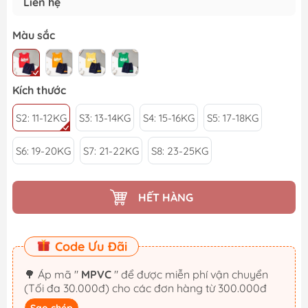
Liên hệ
Màu sắc
Kích thước
S2: 11-12KG
S3: 13-14KG
S4: 15-16KG
S5: 17-18KG
S6: 19-20KG
S7: 21-22KG
S8: 23-25KG
HẾT HÀNG
Code Ưu Đãi
🌳 Áp mã "
MPVC
" để được miễn phí vận chuyển
(Tối đa 30.000đ) cho các đơn hàng từ 300.000đ