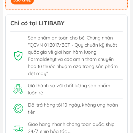
Sao chép
Chỉ có tại LITIBABY
Sản phẩm an toàn cho bé. Chứng nhận
"QCVN 01:2017/BCT - Quy chuẩn kỹ thuật
quốc gia về giới hạn hàm lượng
Formaldehyt và các amin thơm chuyển
hóa từ thuốc nhuộm azo trong sản phẩm
dệt may"
Giá thành so với chất lượng sản phẩm
luôn rẻ
Đổi trả hàng tới 10 ngày, không ưng hoàn
tiền
Giao hàng nhanh chóng toàn quốc, ship
24/7, ship hỏa tốc ...