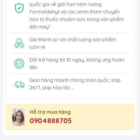
quốc gia về giới hạn hàm lượng
Formaldehyt và các amin thơm chuyển
hóa từ thuốc nhuộm azo trong sản phẩm
dệt may"
Giá thành so với chất lượng sản phẩm
luôn rẻ
Đổi trả hàng tới 10 ngày, không ưng hoàn
tiền
Giao hàng nhanh chóng toàn quốc, ship
24/7, ship hỏa tốc ...
Hỗ trợ mua hàng
0904888705