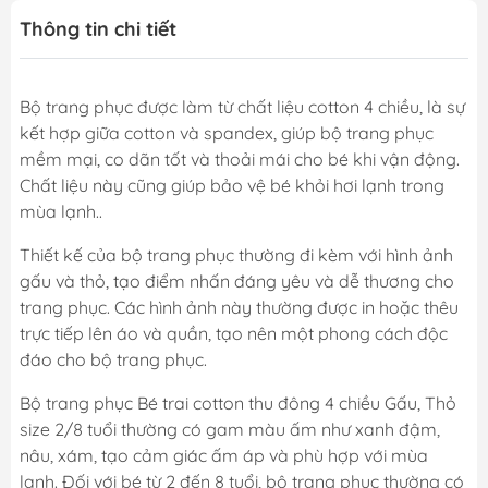
Thông tin chi tiết
Bộ trang phục được làm từ chất liệu cotton 4 chiều, là sự
kết hợp giữa cotton và spandex, giúp bộ trang phục
mềm mại, co dãn tốt và thoải mái cho bé khi vận động.
Chất liệu này cũng giúp bảo vệ bé khỏi hơi lạnh trong
mùa lạnh..
Thiết kế của bộ trang phục thường đi kèm với hình ảnh
gấu và thỏ, tạo điểm nhấn đáng yêu và dễ thương cho
trang phục. Các hình ảnh này thường được in hoặc thêu
trực tiếp lên áo và quần, tạo nên một phong cách độc
đáo cho bộ trang phục.
Bộ trang phục Bé trai cotton thu đông 4 chiều Gấu, Thỏ
size 2/8 tuổi thường có gam màu ấm như xanh đậm,
nâu, xám, tạo cảm giác ấm áp và phù hợp với mùa
lạnh. Đối với bé từ 2 đến 8 tuổi, bộ trang phục thường có