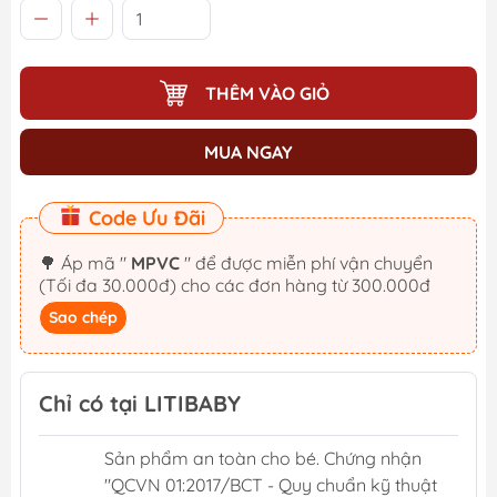
THÊM VÀO GIỎ
MUA NGAY
Code Ưu Đãi
🌳 Áp mã "
MPVC
" để được miễn phí vận chuyển
(Tối đa 30.000đ) cho các đơn hàng từ 300.000đ
Sao chép
Chỉ có tại LITIBABY
Sản phẩm an toàn cho bé. Chứng nhận
"QCVN 01:2017/BCT - Quy chuẩn kỹ thuật