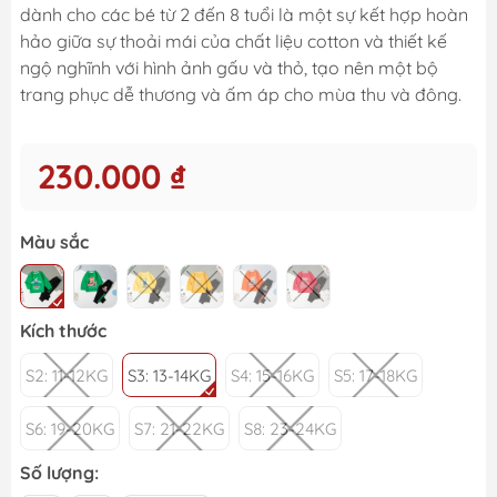
dành cho các bé từ 2 đến 8 tuổi là một sự kết hợp hoàn
hảo giữa sự thoải mái của chất liệu cotton và thiết kế
ngộ nghĩnh với hình ảnh gấu và thỏ, tạo nên một bộ
trang phục dễ thương và ấm áp cho mùa thu và đông.
230.000 ₫
Màu sắc
Kích thước
S2: 11-12KG
S3: 13-14KG
S4: 15-16KG
S5: 17-18KG
S6: 19-20KG
S7: 21-22KG
S8: 23-24KG
Số lượng: