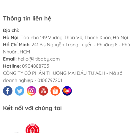
Thông tin liên hệ
Địa chỉ:
Hà Nội
: Tòa nhà 149 Vương Thừa Vũ, Thanh Xuân, Hà Nội
Hồ Chí Minh
: 241 Bis Nguyễn Trọng Tuyển - Phường 8 - Phú
Nhuận, HCM
Email:
hello@litibaby.com
Hotline:
0904888705
CÔNG TY CỔ PHẦN THƯƠNG MẠI ĐẦU TƯ A&H - Mã số
doanh nghiệp - 0106797201
Kết nối với chúng tôi