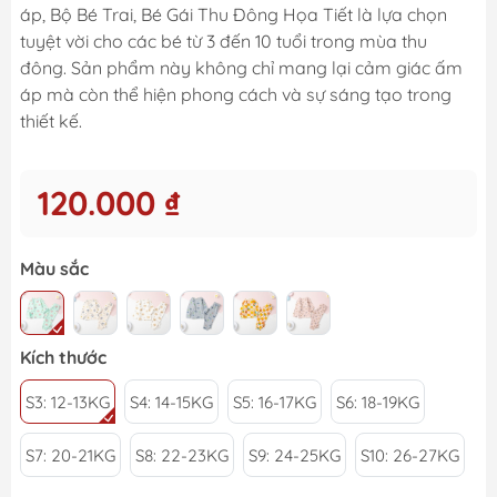
áp, Bộ Bé Trai, Bé Gái Thu Đông Họa Tiết là lựa chọn
tuyệt vời cho các bé từ 3 đến 10 tuổi trong mùa thu
đông. Sản phẩm này không chỉ mang lại cảm giác ấm
áp mà còn thể hiện phong cách và sự sáng tạo trong
thiết kế.
120.000 ₫
Màu sắc
Kích thước
S3: 12-13KG
S4: 14-15KG
S5: 16-17KG
S6: 18-19KG
S7: 20-21KG
S8: 22-23KG
S9: 24-25KG
S10: 26-27KG