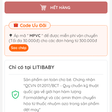
HẾT HÀNG
Code Ưu Đãi
🌳 Áp mã "
MPVC
" để được miễn phí vận chuyển
(Tối đa 30.000đ) cho các đơn hàng từ 300.000đ
Sao chép
Chỉ có tại LITIBABY
Sản phẩm an toàn cho bé. Chứng nhận
"QCVN 01:2017/BCT - Quy chuẩn kỹ thuật
quốc gia về giới hạn hàm lượng
Formaldehyt và các amin thơm chuyển
hóa từ thuốc nhuộm azo trong sản phẩm
dệt may"