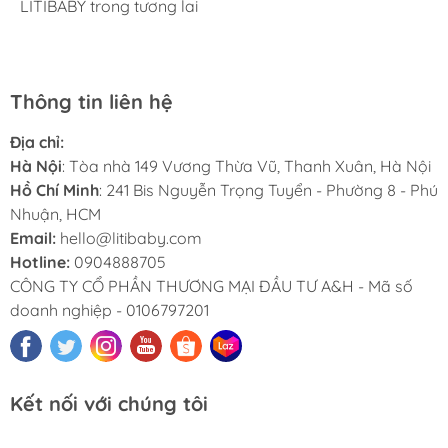
hàng phong phú, tha hồ lựa chọn. Nhân viên chuyên
LITIBABY trong tương lai
luôn. Tuyệt vời LITIBABY ơi
size đại, bé nhà mình hơn 50kg mua ở ngoài rất khó
nghiệp, nhiệt tình. Chúc LITIBABY ngày càng phát triển.
Thông tin liên hệ
Địa chỉ:
Hà Nội
: Tòa nhà 149 Vương Thừa Vũ, Thanh Xuân, Hà Nội
Hồ Chí Minh
: 241 Bis Nguyễn Trọng Tuyển - Phường 8 - Phú
Nhuận, HCM
Email:
hello@litibaby.com
Hotline:
0904888705
CÔNG TY CỔ PHẦN THƯƠNG MẠI ĐẦU TƯ A&H - Mã số
doanh nghiệp - 0106797201
Kết nối với chúng tôi