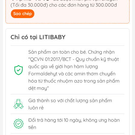
(Tối đa 30.000đ) cho các đơn hàng từ 300.000đ
Sao chép
Chỉ có tại LITIBABY
Sản phẩm an toàn cho bé. Chứng nhận
"QCVN 01:2017/BCT - Quy chuẩn kỹ thuật
quốc gia về giới hạn hàm lượng
Formaldehyt và các amin thơm chuyển
hóa từ thuốc nhuộm azo trong sản phẩm
dệt may"
Giá thành so với chất lượng sản phẩm
luôn rẻ
Đổi trả hàng tới 10 ngày, không ưng hoàn
tiền