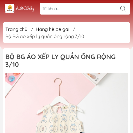
Trang chủ
/
Hàng hè bé gái
/
Bộ BG áo xếp ly quần ống rộng 3/10
BỘ BG ÁO XẾP LY QUẦN ỐNG RỘNG
3/10