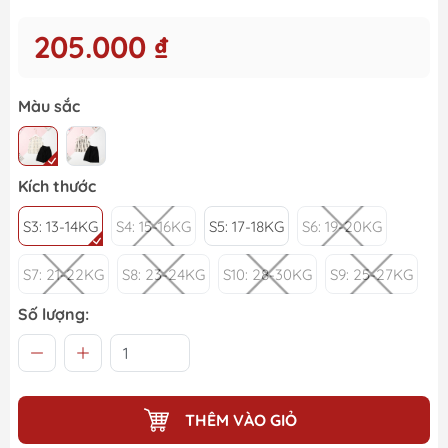
205.000 ₫
Màu sắc
Kích thước
S3: 13-14KG
S4: 15-16KG
S5: 17-18KG
S6: 19-20KG
S7: 21-22KG
S8: 23-24KG
S10: 28-30KG
S9: 25-27KG
Số lượng:
THÊM VÀO GIỎ