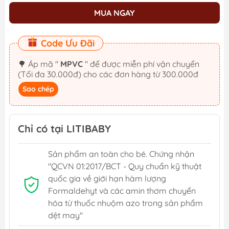
MUA NGAY
Code Ưu Đãi
🌳 Áp mã "
MPVC
" để được miễn phí vận chuyển
(Tối đa 30.000đ) cho các đơn hàng từ 300.000đ
Sao chép
Chỉ có tại LITIBABY
Sản phẩm an toàn cho bé. Chứng nhận
"QCVN 01:2017/BCT - Quy chuẩn kỹ thuật
quốc gia về giới hạn hàm lượng
Formaldehyt và các amin thơm chuyển
hóa từ thuốc nhuộm azo trong sản phẩm
dệt may"