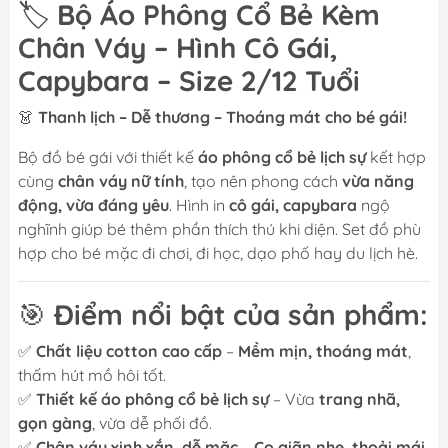
🏷️
Bộ Áo Phông Cổ Bẻ Kèm
Chân Váy – Hình Cô Gái,
Capybara – Size 2/12 Tuổi
👗
Thanh lịch – Dễ thương – Thoáng mát cho bé gái!
Bộ đồ bé gái với thiết kế
áo phông cổ bẻ lịch sự
kết hợp
cùng
chân váy nữ tính
, tạo nên phong cách
vừa năng
động, vừa đáng yêu
. Hình in
cô gái, capybara
ngộ
nghĩnh giúp bé thêm phần thích thú khi diện. Set đồ phù
hợp cho bé mặc đi chơi, đi học, dạo phố hay du lịch hè.
🎯
Điểm nổi bật của sản phẩm:
✅
Chất liệu cotton cao cấp
–
Mềm mịn, thoáng mát
,
thấm hút mồ hôi tốt.
✅
Thiết kế áo phông cổ bẻ lịch sự
– Vừa
trang nhã,
gọn gàng
, vừa dễ phối đồ.
✅
Chân váy xinh xắn, dễ mặc
–
Co giãn nhẹ, thoải mái