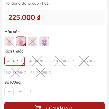
Nội dung đang cập nhật...
225.000 ₫
Màu sắc
Kích thước
S2: 11-13KG
S4: 14-17KG
S6: 18-21KG
S10: 26-30KG
S12: 31-35KG
S8: 22-25KG
Số lượng:
THÊM VÀO GIỎ