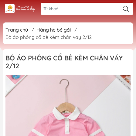
Trang chủ
/
Hàng hè bé gái
/
Bộ áo phông cổ bẻ kèm chân váy 2/12
BỘ ÁO PHÔNG CỔ BẺ KÈM CHÂN VÁY
2/12