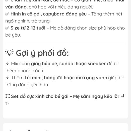
vận động
, phù hợp với nhiều dáng người.
✅
Hình in cô gái, capybara đáng yêu
– Tăng thêm nét
ngộ nghĩnh, trẻ trung.
✅
Size từ 2-12 tuổi
– Mẹ dễ dàng chọn size phù hợp cho
bé yêu.
💡
Gợi ý phối đồ:
🔹 Mix cùng
giày búp bê, sandal hoặc sneaker
để bé
thêm phong cách.
🔹 Thêm
túi mini, băng đô hoặc mũ rộng vành
giúp bé
trông đáng yêu hơn.
💥
Set đồ cực xinh cho bé gái – Mẹ sắm ngay kẻo lỡ!
🛒
✨