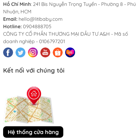
Hồ Chí Minh
: 241 Bis Nguyễn Trọng Tuyển - Phường 8 - Phú
Nhuận, HCM
Email:
hello@litibaby.com
Hotline:
0904888705
CÔNG TY CỔ PHẦN THƯƠNG MẠI ĐẦU TƯ A&H - Mã số
doanh nghiệp - 0106797201
Kết nối với chúng tôi
Hệ thống cửa hàng