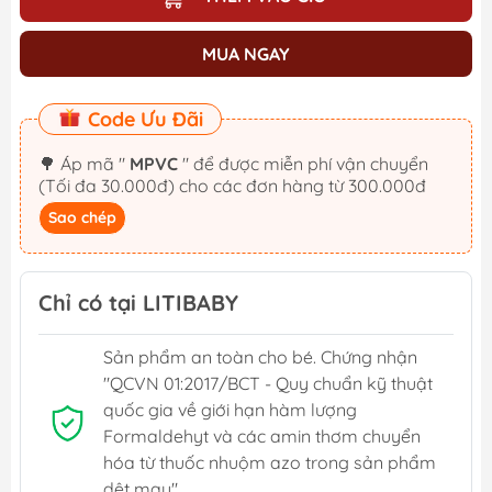
MUA NGAY
Code Ưu Đãi
🌳 Áp mã "
MPVC
" để được miễn phí vận chuyển
(Tối đa 30.000đ) cho các đơn hàng từ 300.000đ
Sao chép
Chỉ có tại LITIBABY
Sản phẩm an toàn cho bé. Chứng nhận
"QCVN 01:2017/BCT - Quy chuẩn kỹ thuật
quốc gia về giới hạn hàm lượng
Formaldehyt và các amin thơm chuyển
hóa từ thuốc nhuộm azo trong sản phẩm
dệt may"