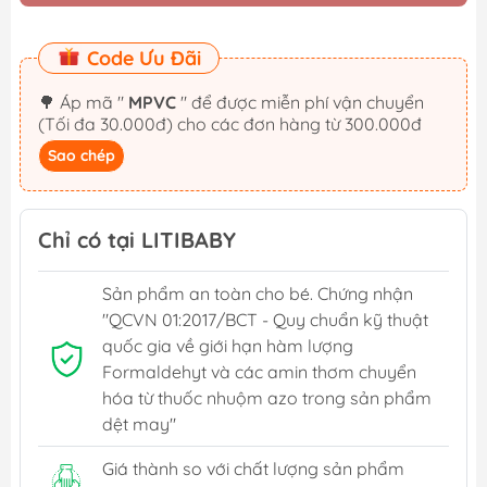
Code Ưu Đãi
🌳 Áp mã "
MPVC
" để được miễn phí vận chuyển
(Tối đa 30.000đ) cho các đơn hàng từ 300.000đ
Sao chép
Chỉ có tại LITIBABY
Sản phẩm an toàn cho bé. Chứng nhận
"QCVN 01:2017/BCT - Quy chuẩn kỹ thuật
quốc gia về giới hạn hàm lượng
Formaldehyt và các amin thơm chuyển
hóa từ thuốc nhuộm azo trong sản phẩm
dệt may"
Giá thành so với chất lượng sản phẩm