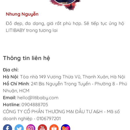
Kim Anh
Tâm Vũ
Nhung Nguyễn
Ngọc Anh
Thu Thủy
Nhà mình đã mua cho 3 con từ khi các bé mới 1 tuổi đến
giờ là 5 năm rồi, Sản phẩm tốt, giá hợp lý
Mình rất ưng khi đến LITIBABY. Ở đây có rất nhiều mặt
Đồ đẹp, đa dạng, giá rất phù hợp. Sẽ tiếp tục ủng hộ
Lần đầu mua hàng và trở thành khách hàng thân thiết
LiTibaby đồ đẹp và nhiều mẫu mã, đặc biệt có nhiều
hàng phong phú, tha hồ lựa chọn. Nhân viên chuyên
LITIBABY trong tương lai
luôn. Tuyệt vời LITIBABY ơi
size đại, bé nhà mình hơn 50kg mua ở ngoài rất khó
nghiệp, nhiệt tình. Chúc LITIBABY ngày càng phát triển.
Thông tin liên hệ
Địa chỉ:
Hà Nội
: Tòa nhà 149 Vương Thừa Vũ, Thanh Xuân, Hà Nội
Hồ Chí Minh
: 241 Bis Nguyễn Trọng Tuyển - Phường 8 - Phú
Nhuận, HCM
Email:
hello@litibaby.com
Hotline:
0904888705
CÔNG TY CỔ PHẦN THƯƠNG MẠI ĐẦU TƯ A&H - Mã số
doanh nghiệp - 0106797201