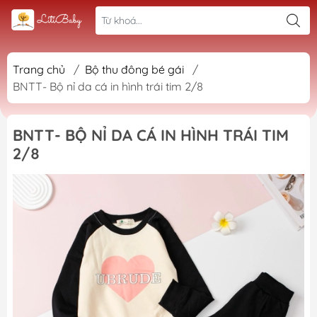
Trang chủ
/
Bộ thu đông bé gái
/
BNTT- Bộ nỉ da cá in hình trái tim 2/8
BNTT- BỘ NỈ DA CÁ IN HÌNH TRÁI TIM
2/8