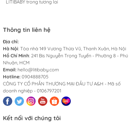
hàng phong phú, tha hồ lựa chọn. Nhân viên chuyên
LITIBABY trong tương lai
luôn. Tuyệt vời LITIBABY ơi
size đại, bé nhà mình hơn 50kg mua ở ngoài rất khó
nghiệp, nhiệt tình. Chúc LITIBABY ngày càng phát triển.
Thông tin liên hệ
Địa chỉ:
Hà Nội
: Tòa nhà 149 Vương Thừa Vũ, Thanh Xuân, Hà Nội
Hồ Chí Minh
: 241 Bis Nguyễn Trọng Tuyển - Phường 8 - Phú
Nhuận, HCM
Email:
hello@litibaby.com
Hotline:
0904888705
CÔNG TY CỔ PHẦN THƯƠNG MẠI ĐẦU TƯ A&H - Mã số
doanh nghiệp - 0106797201
Kết nối với chúng tôi