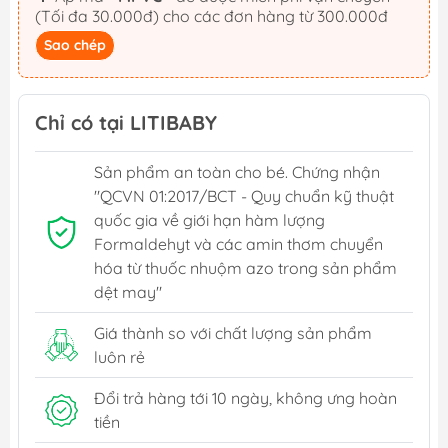
(Tối đa 30.000đ) cho các đơn hàng từ 300.000đ
Sao chép
Chỉ có tại LITIBABY
Sản phẩm an toàn cho bé. Chứng nhận
"QCVN 01:2017/BCT - Quy chuẩn kỹ thuật
quốc gia về giới hạn hàm lượng
Formaldehyt và các amin thơm chuyển
hóa từ thuốc nhuộm azo trong sản phẩm
dệt may"
Giá thành so với chất lượng sản phẩm
luôn rẻ
Đổi trả hàng tới 10 ngày, không ưng hoàn
tiền