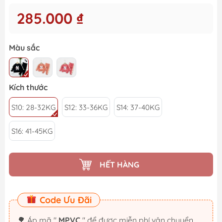
285.000 ₫
Màu sắc
Kích thước
S10: 28-32KG
S12: 33-36KG
S14: 37-40KG
S16: 41-45KG
HẾT HÀNG
Code Ưu Đãi
🌳 Áp mã "
MPVC
" để được miễn phí vận chuyển