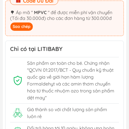
Code Ưu Đãi
🌳 Áp mã "
MPVC
" để được miễn phí vận chuyển
(Tối đa 30.000đ) cho các đơn hàng từ 300.000đ
Sao chép
Chỉ có tại LITIBABY
Sản phẩm an toàn cho bé. Chứng nhận
"QCVN 01:2017/BCT - Quy chuẩn kỹ thuật
quốc gia về giới hạn hàm lượng
Formaldehyt và các amin thơm chuyển
hóa từ thuốc nhuộm azo trong sản phẩm
dệt may"
Giá thành so với chất lượng sản phẩm
luôn rẻ
Đổi trả hàng tới 10 ngày, không ưng hoàn