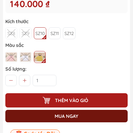
140.000 ₫
Kích thước
SZ8
SZ9
SZ10
SZ11
SZ12
Màu sắc
Số lượng:
THÊM VÀO GIỎ
MUA NGAY