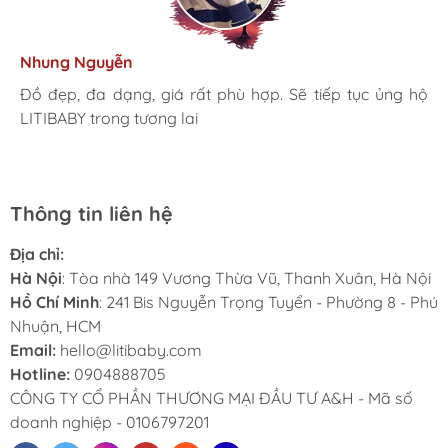
Kim Anh
Tâm Vũ
Nhung Nguyễn
Ngọc Anh
Thu Thủy
Nhà mình đã mua cho 3 con từ khi các bé mới 1 tuổi đến
giờ là 5 năm rồi, Sản phẩm tốt, giá hợp lý
Mình rất ưng khi đến LITIBABY. Ở đây có rất nhiều mặt
Đồ đẹp, đa dạng, giá rất phù hợp. Sẽ tiếp tục ủng hộ
Lần đầu mua hàng và trở thành khách hàng thân thiết
LiTibaby đồ đẹp và nhiều mẫu mã, đặc biệt có nhiều
hàng phong phú, tha hồ lựa chọn. Nhân viên chuyên
LITIBABY trong tương lai
luôn. Tuyệt vời LITIBABY ơi
size đại, bé nhà mình hơn 50kg mua ở ngoài rất khó
nghiệp, nhiệt tình. Chúc LITIBABY ngày càng phát triển.
Thông tin liên hệ
Địa chỉ:
Hà Nội
: Tòa nhà 149 Vương Thừa Vũ, Thanh Xuân, Hà Nội
Hồ Chí Minh
: 241 Bis Nguyễn Trọng Tuyển - Phường 8 - Phú
Nhuận, HCM
Email:
hello@litibaby.com
Hotline:
0904888705
CÔNG TY CỔ PHẦN THƯƠNG MẠI ĐẦU TƯ A&H - Mã số
doanh nghiệp - 0106797201