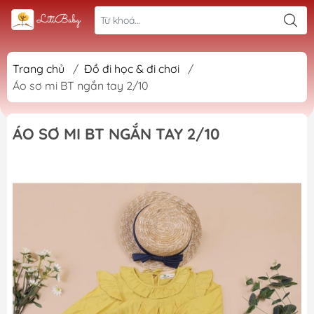
Trang chủ
/
Đồ đi học & đi chơi
/
Áo sơ mi BT ngắn tay 2/10
ÁO SƠ MI BT NGẮN TAY 2/10