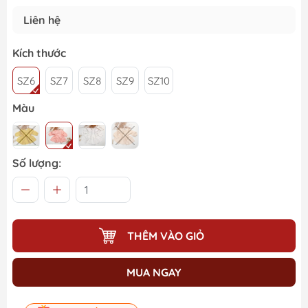
Liên hệ
Kích thước
SZ6
SZ7
SZ8
SZ9
SZ10
Màu
Số lượng:
THÊM VÀO GIỎ
MUA NGAY