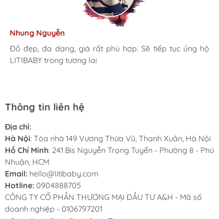
Kim Anh
Tâm Vũ
Nhung Nguyễn
Ngọc Anh
Thu Thủy
Nhà mình đã mua cho 3 con từ khi các bé mới 1 tuổi đến
giờ là 5 năm rồi, Sản phẩm tốt, giá hợp lý
Mình rất ưng khi đến LITIBABY. Ở đây có rất nhiều mặt
Đồ đẹp, đa dạng, giá rất phù hợp. Sẽ tiếp tục ủng hộ
Lần đầu mua hàng và trở thành khách hàng thân thiết
LiTibaby đồ đẹp và nhiều mẫu mã, đặc biệt có nhiều
hàng phong phú, tha hồ lựa chọn. Nhân viên chuyên
LITIBABY trong tương lai
luôn. Tuyệt vời LITIBABY ơi
size đại, bé nhà mình hơn 50kg mua ở ngoài rất khó
nghiệp, nhiệt tình. Chúc LITIBABY ngày càng phát triển.
Thông tin liên hệ
Địa chỉ:
Hà Nội
: Tòa nhà 149 Vương Thừa Vũ, Thanh Xuân, Hà Nội
Hồ Chí Minh
: 241 Bis Nguyễn Trọng Tuyển - Phường 8 - Phú
Nhuận, HCM
Email:
hello@litibaby.com
Hotline:
0904888705
CÔNG TY CỔ PHẦN THƯƠNG MẠI ĐẦU TƯ A&H - Mã số
doanh nghiệp - 0106797201