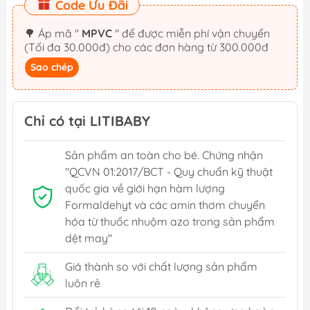
Code Ưu Đãi
🌳 Áp mã "
MPVC
" để được miễn phí vận chuyển
(Tối đa 30.000đ) cho các đơn hàng từ 300.000đ
Sao chép
Chỉ có tại LITIBABY
Sản phẩm an toàn cho bé. Chứng nhận
"QCVN 01:2017/BCT - Quy chuẩn kỹ thuật
quốc gia về giới hạn hàm lượng
Formaldehyt và các amin thơm chuyển
hóa từ thuốc nhuộm azo trong sản phẩm
dệt may"
Giá thành so với chất lượng sản phẩm
luôn rẻ