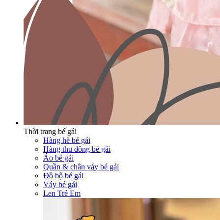
Thời trang bé gái
Hàng hè bé gái
Hàng thu đông bé gái
Áo bé gái
Quần & chân váy bé gái
Đồ bộ bé gái
Váy bé gái
Len Trẻ Em