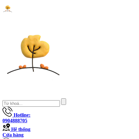
Hotline:
0904888705
Hệ thống
Cửa hàng