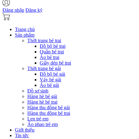
Đăng nhập
Đăng ký
Trang chủ
Sản phẩm
Thời trang bé trai
Đồ bộ bé trai
Quần bé trai
Áo bé trai
Giầy dép bé trai
Thời trang bé gái
Đồ bộ bé gái
Váy bé gái
Áo bé gái
Đồ sơ sinh
Hàng hè bé gái
Hàng hè bé trai
Hàng thu đông bé gái
Hàng thu đông bé trai
Len trẻ em
Áo phao trẻ em
Giới thiệu
Tin tức