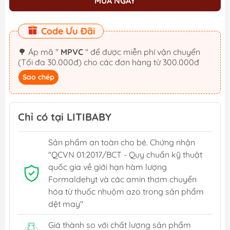
MUA NGAY
Code Ưu Đãi
🌳 Áp mã "
MPVC
" để được miễn phí vận chuyển
(Tối đa 30.000đ) cho các đơn hàng từ 300.000đ
Sao chép
Chỉ có tại LITIBABY
Sản phẩm an toàn cho bé. Chứng nhận
"QCVN 01:2017/BCT - Quy chuẩn kỹ thuật
quốc gia về giới hạn hàm lượng
Formaldehyt và các amin thơm chuyển
hóa từ thuốc nhuộm azo trong sản phẩm
dệt may"
Giá thành so với chất lượng sản phẩm