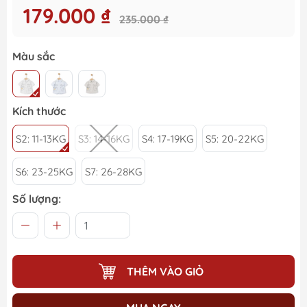
179.000 ₫
235.000 ₫
Màu sắc
Kích thước
S2: 11-13KG
S3: 14-16KG
S4: 17-19KG
S5: 20-22KG
S6: 23-25KG
S7: 26-28KG
Số lượng:
THÊM VÀO GIỎ