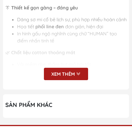
👔
Thiết kế gọn gàng – đáng yêu
Dáng sơ mi cổ bẻ lịch sự, phù hợp nhiều hoàn cảnh
Họa tiết
phối line đen
đơn giản, hiện đại
In hình gấu ngộ nghĩnh cùng chữ “HUMAN” tạo
điểm nhấn tinh tế
🌿
Chất liệu cotton thoáng mát
Vải mềm nhẹ, thấm hút mồ hôi tốt
Mặc mát mẻ, dễ chịu trong ngày hè
XEM THÊM
An toàn cho làn da nhạy cảm của bé
✨
Tiện lợi & dễ phối đồ
Áo cài cúc trước, dễ mặc – dễ thay
SẢN PHẨM KHÁC
Form rộng vừa phải, thoải mái vận động
Dễ dàng mix cùng quần short, quần jean hay kaki
📏
Size:
2 – 7 tuổi