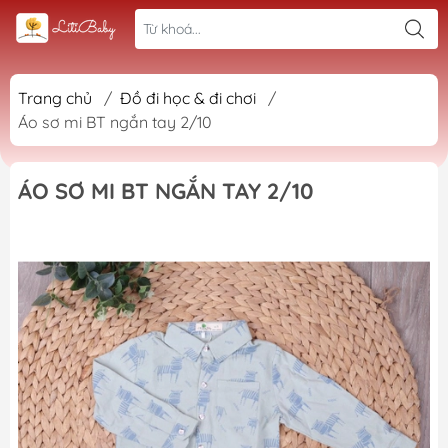
Trang chủ
/
Đồ đi học & đi chơi
/
Áo sơ mi BT ngắn tay 2/10
ÁO SƠ MI BT NGẮN TAY 2/10