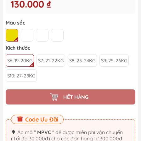
130.000 ₫
Màu sắc
Kích thước
S6: 19-20KG
S7: 21-22KG
S8: 23-24KG
S9: 25-26KG
S10: 27-28KG
HẾT HÀNG
Code Ưu Đãi
🌳 Áp mã "
MPVC
" để được miễn phí vận chuyển
(Tối đa 30.000đ) cho các đơn hàng từ 300.000đ