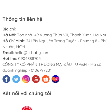
nghiệp, nhiệt tình. Chúc LITIBABY ngày càng phát triển.
Thông tin liên hệ
Địa chỉ:
Hà Nội
: Tòa nhà 149 Vương Thừa Vũ, Thanh Xuân, Hà Nội
Hồ Chí Minh
: 241 Bis Nguyễn Trọng Tuyển - Phường 8 - Phú
Nhuận, HCM
Email:
hello@litibaby.com
Hotline:
0904888705
CÔNG TY CỔ PHẦN THƯƠNG MẠI ĐẦU TƯ A&H - Mã số
doanh nghiệp - 0106797201
Kết nối với chúng tôi