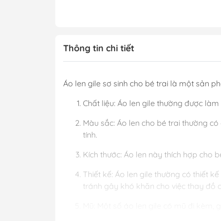
Thông tin chi tiết
Áo len gile sơ sinh cho bé trai là một sản ph
Chất liệu: Áo len gile thường được là
Màu sắc: Áo len cho bé trai thường 
tính.
Kích thước: Áo len này thích hợp cho 
Thiết kế: Áo len gile thường có thiết 
tránh gây khó khăn cho việc thay đồ 
Mũ: Một số áo len gile có mũ đi kèm, 