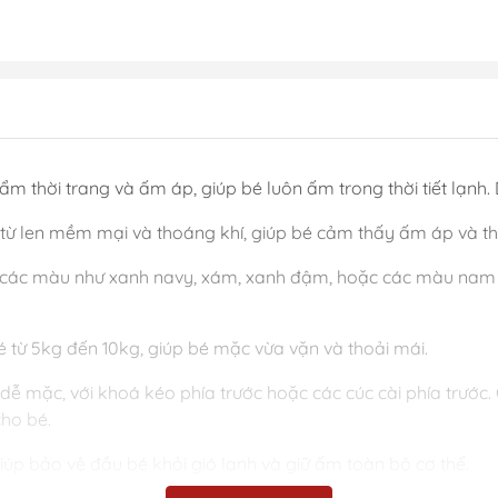
ẩm thời trang và ấm áp, giúp bé luôn ấm trong thời tiết lạnh. D
m từ len mềm mại và thoáng khí, giúp bé cảm thấy ấm áp và th
có các màu như xanh navy, xám, xanh đậm, hoặc các màu nam 
bé từ 5kg đến 10kg, giúp bé mặc vừa vặn và thoải mái.
kế dễ mặc, với khoá kéo phía trước hoặc các cúc cài phía trước
cho bé.
giúp bảo vệ đầu bé khỏi gió lạnh và giữ ấm toàn bộ cơ thể.