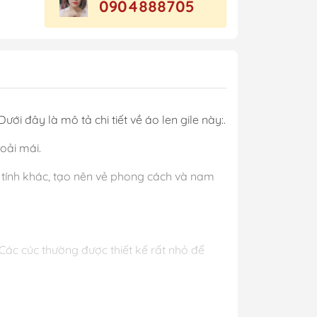
0904888705
ưới đây là mô tả chi tiết về áo len gile này:.
oải mái.
tính khác, tạo nên vẻ phong cách và nam
. Các cúc thường được thiết kế rất nhỏ để