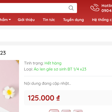
Hotli
0904
phẩm
Giới thiệu
Tin tức
Tuyển dụng
Hệ thống 
Đồ bộ bé gái
X23
Váy bé gái
Tình trạng:
Hết hàng
Áo bé gái
Loại:
Áo len gile sơ sinh BT 1/4 x23
Nội dung đang cập nhật...
125.000 ₫