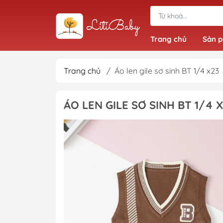
Trang chủ
Sản 
Trang chủ
/
Áo len gile sơ sinh BT 1/4 x23
Đồ bộ bé trai
ÁO LEN GILE SƠ SINH BT 1/4 
Quần bé trai
Áo bé trai
Giầy dép bé trai