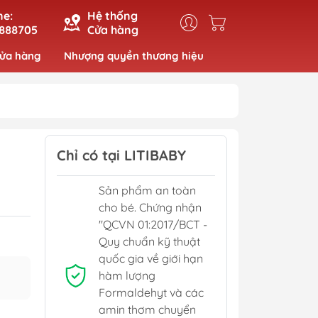
ne:
Hệ thống
888705
Cửa hàng
cửa hàng
Nhượng quyền thương hiệu
Chỉ có tại LITIBABY
Sản phẩm an toàn
cho bé. Chứng nhận
"QCVN 01:2017/BCT -
Quy chuẩn kỹ thuật
quốc gia về giới hạn
hàm lượng
Formaldehyt và các
amin thơm chuyển