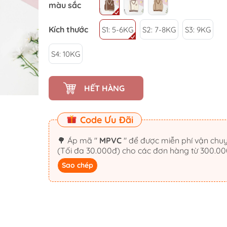
màu sắc
Kích thước
S1: 5-6KG
S2: 7-8KG
S3: 9KG
S4: 10KG
HẾT HÀNG
Code Ưu Đãi
🌳 Áp mã "
MPVC
" để được miễn phí vận chu
(Tối đa 30.000đ) cho các đơn hàng từ 300.0
Sao chép