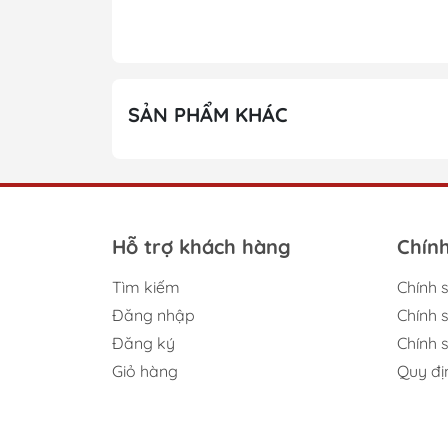
Chi tiết trang trí: Áo len gile có thể có
hóa cho sản phẩm.
Túi áo: Một số áo len có túi áo phía t
SẢN PHẨM KHÁC
Độ an toàn: Đảm bảo rằng áo len khôn
Dễ vệ sinh: Áo len nên dễ dàng giặt sạ
Áo len gile sơ sinh cho bé trai không chỉ g
Hỗ trợ khách hàng
Chín
Tìm kiếm
Chính 
Đăng nhập
Chính 
Đăng ký
Chính s
Giỏ hàng
Quy đị